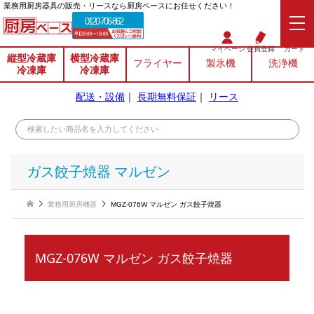
業務⽤厨房器具の販売・リースなら厨房ベースにお任せください！
0120-706-862
マイページ
会員登録
カート
縦型冷蔵庫
横型冷蔵庫
フライヤー
製氷機
洗浄機
冷凍庫
冷凍庫
配送・設備
｜
長期無料保証
｜
リース
ガス餃子焼器 マルゼン
業務用厨房機器
MGZ-076W マルゼン ガス餃子焼器
MGZ-076W マルゼン ガス餃子焼器