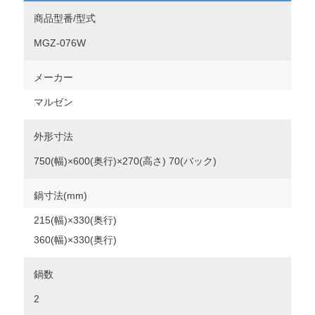
商品型番/型式
MGZ-076W
メーカー
マルゼン
外形寸法
750(幅)×600(奥行)×270(高さ) 70(バック)
鍋寸法(mm)
215(幅)×330(奥行)
360(幅)×330(奥行)
鍋数
2