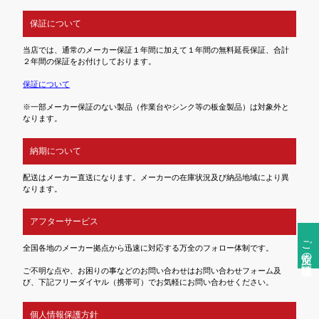
保証について
当店では、通常のメーカー保証１年間に加えて１年間の無料延長保証、合計
２年間の保証をお付けしております。
保証について
※一部メーカー保証のない製品（作業台やシンク等の板金製品）は対象外と
なります。
納期について
配送はメーカー直送になります。メーカーの在庫状況及び納品地域により異
なります。
アフターサービス
ご注文前の確認事項
全国各地のメーカー拠点から迅速に対応する万全のフォロー体制です。
ご不明な点や、お困りの事などのお問い合わせはお問い合わせフォーム及
び、下記フリーダイヤル（携帯可）でお気軽にお問い合わせください。
個人情報保護方針