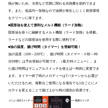
熱が無いため、冷房など空調に関わる光熱費を節約できま
す。また、低温均一加熱なので油煙が発生しにくく厨房環境
をクリーンに保てます。
■固形油を使えて便利なメルト機能（ラード加熱）
固形油を徐々に融解するメルト機能（ラード加熱）を搭載。
ラードなどの固形油を使用する際に便利です。
■
油の温度、揚げ時間（タイマー）を登録可能！
油の温度（100～220℃）、揚げ時間（タイマー：０秒～99
分59秒）は予め登録が可能です。（最大99メニュー）。ま
た揚げ時間はマニュアルスイッチを使えば一時的に変更でき
ます。タイマー終了時のメロディーは7パターンからお選び
いただけるため、複数台ご使用になる場合でも1台ごとにメ
ロデイを変えることで揚げ上がり時の識別が容易です。