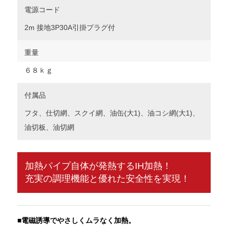
電源コード
2m 接地3P30A引掛プラグ付
重量
６８ｋｇ
付属品
フタ、仕切網、スクイ網、油缶(大1)、油コシ網(大1)、
油切板、油切網
加熱パイプ自体が発熱するIH加熱！
充実の調理機能と優れた安全性を実現！
■
電磁誘導でやさしくムラなく加熱。