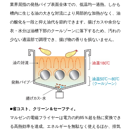
業界屈指の発熱パイプ表面全体での、低温均一過熱。しかも
槽内に生じる油の大きな対流により局部的な加熱がなく、油
の酸化を一段と抑え油代を節約できます。揚げカスや余分な
衣・水分は油槽下部のクールゾーンに落下するため、汚れの
少ない適温部で調理でき、揚げ物の香りを損ないません。
■
省コスト、クリーン＆セーフティ。
マルゼンの電磁フライヤーは電力の約85％超を熱に変換でき
る高熱効率を達成。エネルギーを無駄なく使えるほか、排気