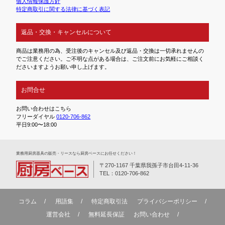
個人情報保護方針
特定商取引に関する法律に基づく表記
返品・交換・キャンセルについて
商品は業務用の為、受注後のキャンセル及び返品・交換は一切承れませんの
でご注意ください。ご不明な点がある場合は、ご注文前にお気軽にご相談く
ださいますようお願い申し上げます。
お問合せ
お問い合わせはこちら
フリーダイヤル
0120-706-862
平日9:00〜18:00
業務⽤厨房器具の販売・リースなら厨房ベースにお任せください！
〒270-1167 千葉県我孫子市台田4-11-36
TEL：0120-706-862
コラム
用語集
特定商取引法
プライバシーポリシー
運営会社
無料延⻑保証
お問い合わせ