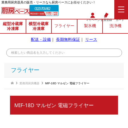
業務⽤厨房器具の販売・リースなら厨房ベースにお任せください！
0120-706-862
マイページ
会員登録
カート
縦型冷蔵庫
横型冷蔵庫
フライヤー
製氷機
洗浄機
冷凍庫
冷凍庫
配送・設備
｜
長期無料保証
｜
リース
フライヤー
業務用厨房機器
MIF-18D マルゼン 電磁フライヤー
MIF-18D マルゼン 電磁フライヤー