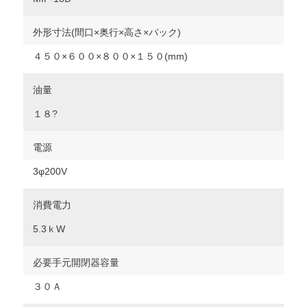
外形寸法(間口×奥行×高さ×バック)
４５０×６００×８００×１５０(mm)
油量
１８?
電源
3φ200V
消費電力
5.3ｋW
必要手元開閉器容量
３０Ａ