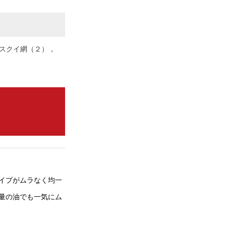
，スクイ網（２），
イプがムラなく均一
量の油でも一気にム