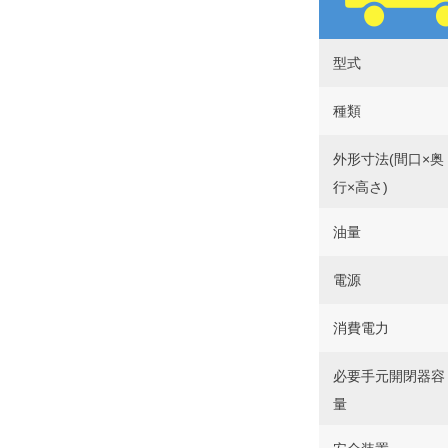
型式
種類
外形寸法(間口×奥
行×高さ)
油量
電源
消費電力
必要手元開閉器容
量