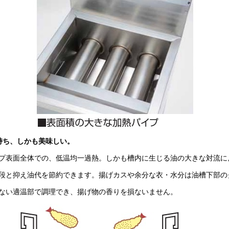
持ち、しかも美味しい。
プ表面全体での、低温均一過熱。しかも槽内に生じる油の大きな対流に
段と抑え油代を節約できます。揚げカスや余分な衣・水分は油槽下部の
ない適温部で調理でき、揚げ物の香りを損ないません。