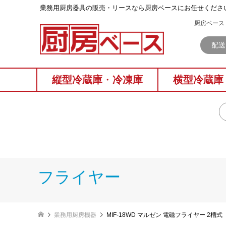
業務⽤厨房器具の販売・リースなら厨房ベースにお任せくださ
厨房ベース 
配送
縦型冷蔵庫
・
冷凍庫
横型冷蔵庫
フライヤー
業務用厨房機器
MIF-18WD マルゼン 電磁フライヤー 2槽式