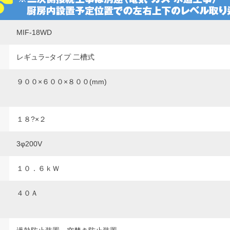
MIF-18WD
レギュラ−タイプ 二槽式
９００×６００×８００(mm)
１８?×２
3φ200V
１０．６ｋＷ
４０Ａ