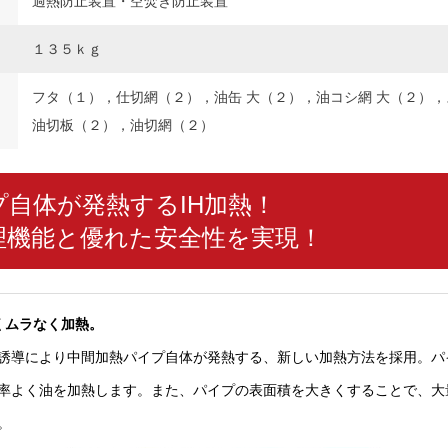
過熱防止装置・空焚き防止装置
１３５ｋｇ
フタ（１），仕切網（２），油缶 大（２），油コシ網 大（２）
油切板（２），油切網（２）
プ自体が発熱するIH加熱！
理機能と優れた安全性を実現！
くムラなく加熱。
誘導により中間加熱パイプ自体が発熱する、新しい加熱方法を採用。パ
率よく油を加熱します。また、パイプの表面積を大きくすることで、大
。