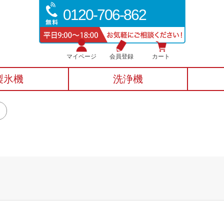
0120-706-862
マイページ
会員登録
カート
製氷機
洗浄機