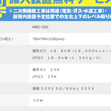
MRC-S2D
行×高さ）
750×700×1100(mm)
都市ガス １８．６ｋＷ（１６，０００ｋｃａｌ
LPガス １８．６ｋＷ（１．３３ｋｇ／ｈ）
都市ガス ２５A
LPガス ２５A
単相 １００Ｖ ５０／６０Ｈｚ ３３ＶＡ
３０Ｗ