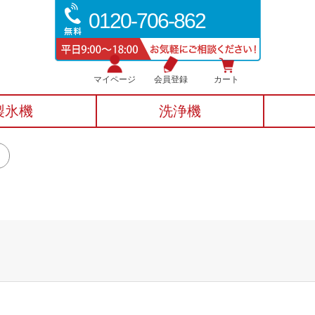
0120-706-862
マイページ
会員登録
カート
製氷機
洗浄機