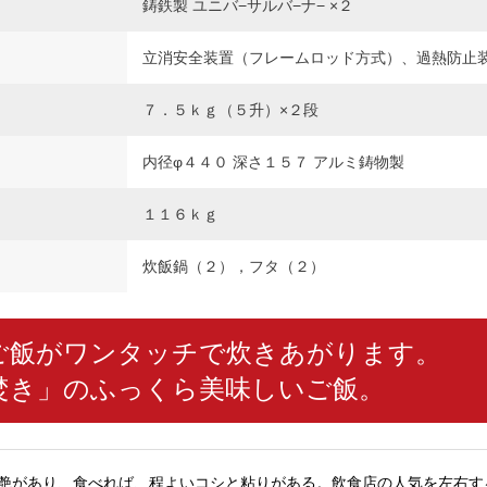
鋳鉄製 ユニバ−サルバ−ナ− ×２
立消安全装置（フレームロッド方式）、過熱防止
７．５ｋｇ（５升）×２段
内径φ４４０ 深さ１５７ アルミ鋳物製
１１６ｋｇ
炊飯鍋（２），フタ（２）
ご飯がワンタッチで炊きあがります。
焚き」のふっくら美味しいご飯。
艶があり、食べれば、程よいコシと粘りがある。飲食店の人気を左右す