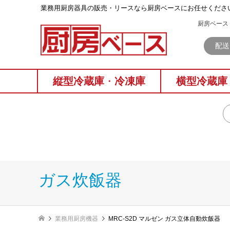
業務⽤厨房器具の販売・リースなら厨房ベースにお任せくださ
厨房ベース 
配送
縦型冷蔵庫
・
冷凍庫
横型冷蔵庫
ガス炊飯器
業務用厨房機器
MRC-S2D マルゼン ガス立体自動炊飯器