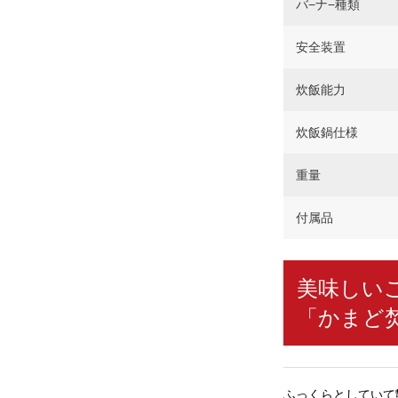
バ−ナ−種類
安全装置
炊飯能力
炊飯鍋仕様
重量
付属品
美味しい
「かまど
ふっくらとしていて