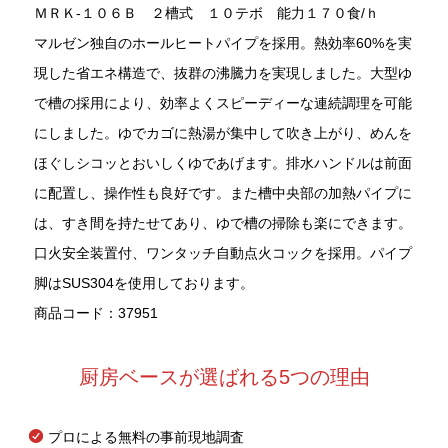
ＭＲＫ-１０６Ｂ ２槽式 １０テボ 能力１７０食/ｈ
マルゼン独自のホールヒートパイプを採用。熱効率60%を実
現した省エネ構造で、抜群の沸騰力を実現しました。大型ゆ
で槽の採用により、効率よくスピーディーな連続調理を可能
にしました。ゆでカゴに熱湯が集中して吹き上がり、めんを
ほぐしシコッとおいしくゆであげます。排水ハンドルは前面
に配置し、操作性も良好です。また槽中央部の加熱パイプに
は、すき間を持たせてあり、ゆで槽の掃除も楽にできます。
口火安全装置付、ワンタッチ自動点火コックを採用。パイプ
脚はSUS304を使用しております。
商品コード：37951
厨房ベースが選ばれる5つの理由
プロによる無料の事前現地調査