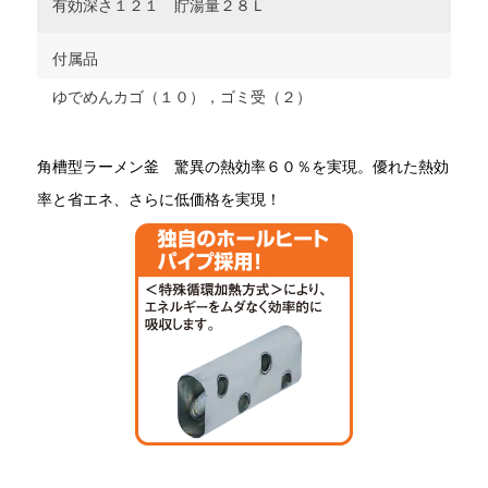
有効深さ１２１ 貯湯量２８Ｌ
付属品
ゆでめんカゴ（１０），ゴミ受（２）
角槽型ラーメン釜 驚異の熱効率６０％を実現。優れた熱効
率と省エネ、さらに低価格を実現！