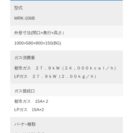
型式
MRK-106B
外形寸法(間口×奥行×高さ）
1000×580×800×150(BG)
ガス消費量
都市ガス ２７．９ｋＷ（２４，０００ｋｃａｌ／ｈ）
LPガス ２７．９ｋＷ（２．００ｋｇ／ｈ）
ガス接続口
都市ガス 15A×２
LPガス 15A×2
バ−ナ−種類