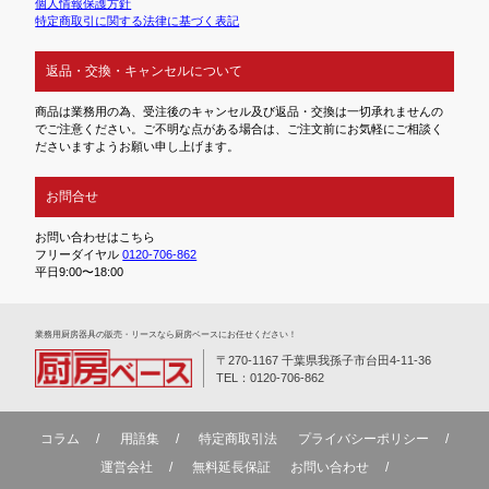
個人情報保護方針
特定商取引に関する法律に基づく表記
返品・交換・キャンセルについて
商品は業務用の為、受注後のキャンセル及び返品・交換は一切承れませんの
でご注意ください。ご不明な点がある場合は、ご注文前にお気軽にご相談く
ださいますようお願い申し上げます。
お問合せ
お問い合わせはこちら
フリーダイヤル
0120-706-862
平日9:00〜18:00
業務⽤厨房器具の販売・リースなら厨房ベースにお任せください！
〒270-1167 千葉県我孫子市台田4-11-36
TEL：0120-706-862
コラム
用語集
特定商取引法
プライバシーポリシー
運営会社
無料延⻑保証
お問い合わせ