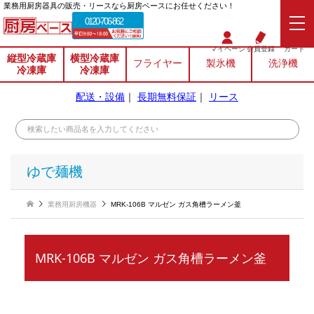
業務⽤厨房器具の販売・リースなら厨房ベースにお任せください！
0120-706-862
マイページ
会員登録
カート
縦型冷蔵庫
横型冷蔵庫
フライヤー
製氷機
洗浄機
冷凍庫
冷凍庫
配送・設備
｜
長期無料保証
｜
リース
ゆで麺機
業務用厨房機器
MRK-106B マルゼン ガス角槽ラーメン釜
MRK-106B マルゼン ガス角槽ラーメン釜