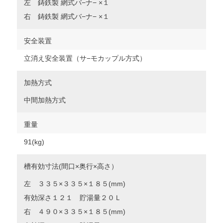
左 鋳鉄製 網式バ−ナ− ×１
右 鋳鉄製 網式バ−ナ− ×１
安全装置
立消え安全装置（サ−モカップル方式）
加熱方式
中間加熱方式
重量
91(kg)
槽有効寸法(間口×奥行×高さ）
左 ３３５×３３５×１８５(mm)
有効深さ１２１ 貯湯量２０Ｌ
右 ４９０×３３５×１８５(mm)