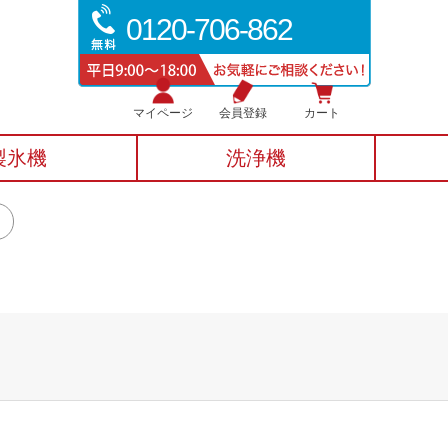
0120-706-862
マイページ
会員登録
カート
製氷機
洗浄機