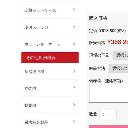
冷蔵ショーケース
購入価格
冷凍ストッカー
定価
¥613,800
(税込)
¥368,2
販売価格
ホットショーケース
現場の下見
その他厨房機器
納品方法
食器洗浄機
備考欄（連絡事項）
券売機
製麺機
数量
厨房板金製品