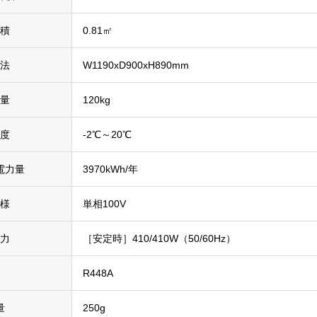
面積
0.81㎡
寸法
W1190xD900xH890mm
質量
120kg
温度
-2℃～20℃
電力量
3970kWh/年
仕様
単相100V
電力
［安定時］410/410W（50/60Hz）
媒
R448A
量
250g