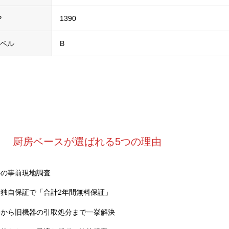
P
1390
ラベル
B
厨房ベースが選ばれる5つの理由
料の事前現地調査
独自保証で「合計2年間無料保証」
事から旧機器の引取処分まで一挙解決