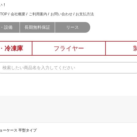
い！
TOP
会社概要
ご利用案内
お問い合わせ
お支払方法
・設備
長期無料保証
リース
・
冷凍庫
フライヤー
蔵ショーケース 平型タイプ