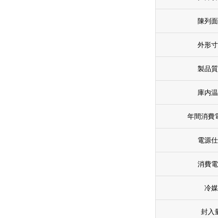
陳列
外形
製品
庫内
年間消費
電源
消費
冷
封入