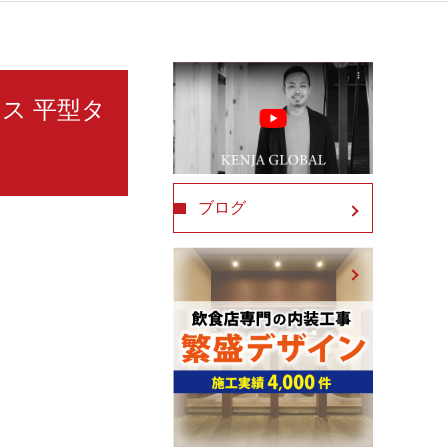
ース 平型タ
ブログ