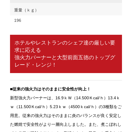
重量（ｋｇ）
196
ホテルやレストランのシェフ達の厳しい要
求に応える
強火力バーナーと大型前面五徳のトップグ
レード・レンジ！
■従来の強火力はそのままに安全性が向上！
新型強火力バーナーは、16.9ｋＷ（14.500Ｋcal/ｈ）13.4ｋ
ｗ（11.500Ｋcal/ｈ）5.23ｋｗ（4500ｋcal/ｈ）の3種類をご
用意。従来の強火力はそのままに炎のバランスが良く安定し
た燃焼で安全性がより一層向上しました。また、煮こぼれし