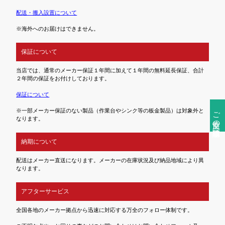
配送・搬入設置について
※海外へのお届けはできません。
保証について
当店では、通常のメーカー保証１年間に加えて１年間の無料延長保証、合計
２年間の保証をお付けしております。
保証について
ご注文前の確認事項
※一部メーカー保証のない製品（作業台やシンク等の板金製品）は対象外と
なります。
納期について
配送はメーカー直送になります。メーカーの在庫状況及び納品地域により異
なります。
アフターサービス
全国各地のメーカー拠点から迅速に対応する万全のフォロー体制です。