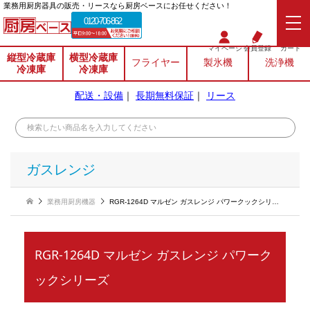
業務⽤厨房器具の販売・リースなら厨房ベースにお任せください！
0120-706-862
マイページ
会員登録
カート
縦型冷蔵庫
横型冷蔵庫
フライヤー
製氷機
洗浄機
冷凍庫
冷凍庫
配送・設備
｜
長期無料保証
｜
リース
ガスレンジ
業務用厨房機器
RGR-1264D マルゼン ガスレンジ パワークックシリーズ
RGR-1264D マルゼン ガスレンジ パワーク
ックシリーズ