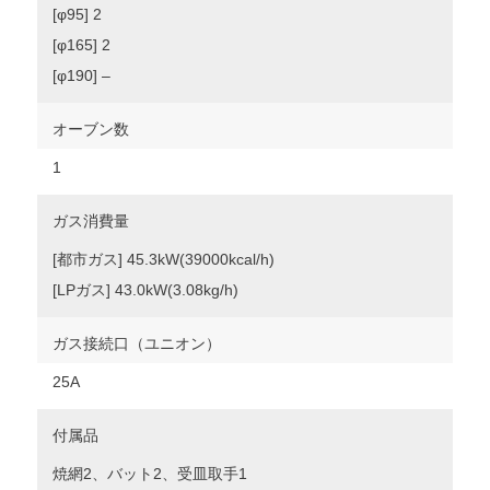
[φ95] 2
[φ165] 2
[φ190] –
オーブン数
1
ガス消費量
[都市ガス] 45.3kW(39000kcal/h)
[LPガス] 43.0kW(3.08kg/h)
ガス接続口（ユニオン）
25A
付属品
焼網2、バット2、受皿取手1