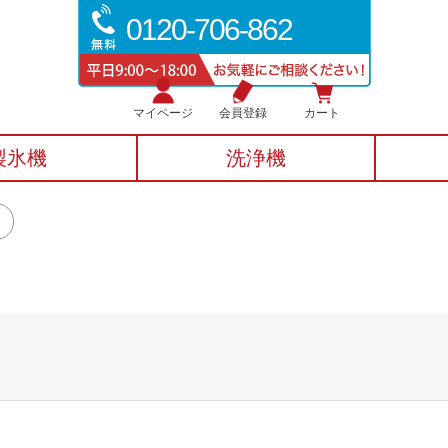
0120-706-862
マイページ
会員登録
カート
製氷機
洗浄機