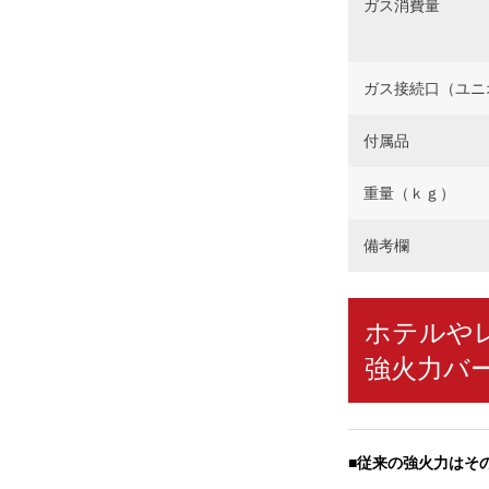
ガス消費量
ガス接続口（ユニ
付属品
重量（ｋｇ）
備考欄
ホテルや
強火力バ
■従来の強火力はそ