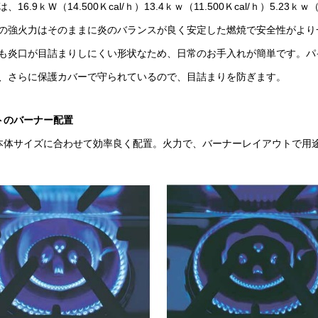
.9ｋＷ（14.500Ｋcal/ｈ）13.4ｋｗ（11.500Ｋcal/ｈ）5.23ｋｗ（
の強火力はそのままに炎のバランスが良く安定した燃焼で安全性がより
も炎口が目詰まりしにくい形状なため、日常のお手入れが簡単です。パ
、さらに保護カバーで守られているので、目詰まりを防ぎます。
トのバーナー配置
本体サイズに合わせて効率良く配置。火力で、バーナーレイアウトで用