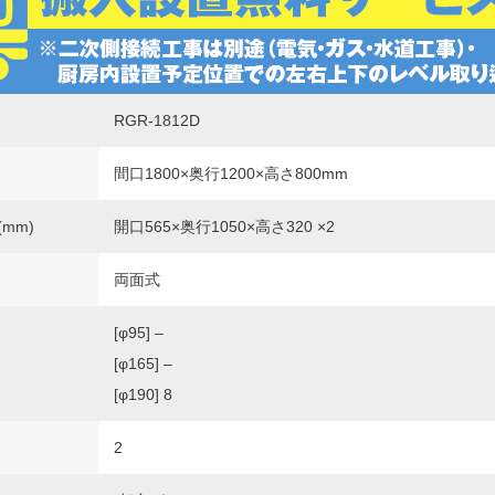
RGR-1812D
間口1800×奥行1200×高さ800mm
mm)
開口565×奥行1050×高さ320 ×2
両面式
[φ95] –
[φ165] –
[φ190] 8
2