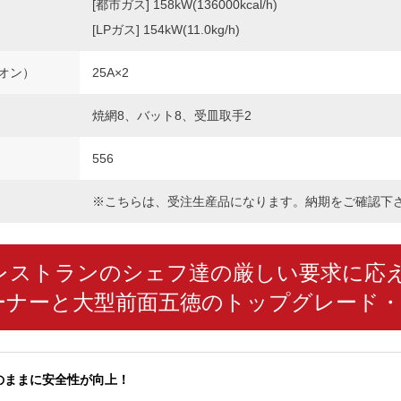
[都市ガス] 158kW(136000kcal/h)
[LPガス] 154kW(11.0kg/h)
オン）
25A×2
焼網8、バット8、受皿取手2
556
※こちらは、受注生産品になります。納期をご確認下
レストランのシェフ達の厳しい要求に応
ーナーと大型前面五徳のトップグレード
のままに安全性が向上！