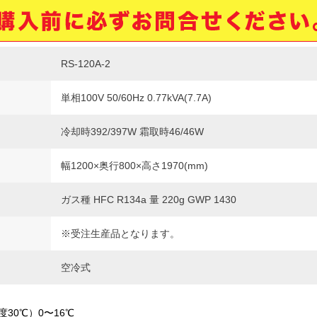
RS-120A-2
単相100V 50/60Hz 0.77kVA(7.7A)
冷却時392/397W 霜取時46/46W
幅1200×奥行800×高さ1970(mm)
ガス種 HFC R134a 量 220g GWP 1430
※受注生産品となります。
空冷式
30℃）0〜16℃