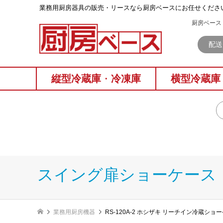
業務⽤厨房器具の販売・リースなら厨房ベースにお任せくださ
厨房ベース 
配送
縦型冷蔵庫
・
冷凍庫
横型冷蔵庫
スイング扉ショーケース
業務用厨房機器
RS-120A-2 ホシザキ リーチイン冷蔵シ