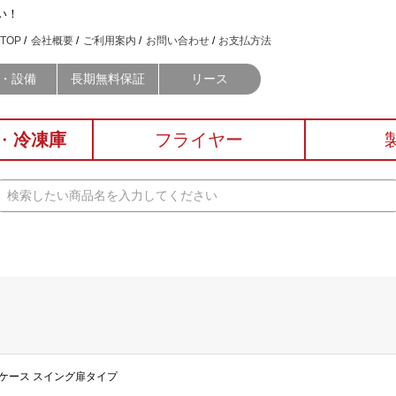
い！
TOP
会社概要
ご利用案内
お問い合わせ
お支払方法
・設備
長期無料保証
リース
・
冷凍庫
フライヤー
ョーケース スイング扉タイプ