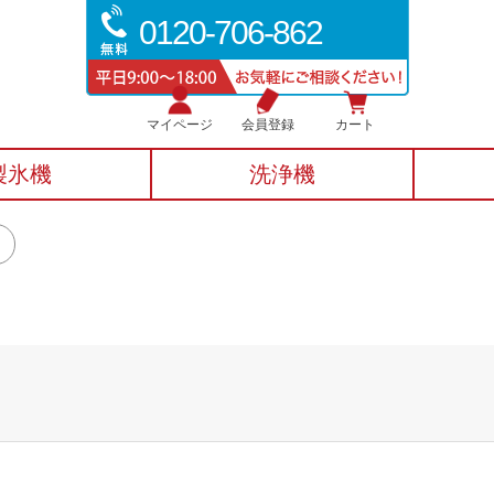
0120-706-862
マイページ
会員登録
カート
製氷機
洗浄機