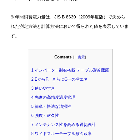
※年間消費電力量は、JIS B 8630（2009年度版）で決めら
れた測定方法と計算方法において得られた値を表示していま
す。
Contents
[
非表示
]
1
インバーター制御搭載 テーブル形冷蔵庫
2
EからF、さらにGへの省エネ
3
使いやすさ
4
先進の高精度温度管理
5
簡単・快適な清掃性
6
強度・耐久性
7
メンテナンス性を高める親切設計
8
ワイドスルーテーブル形冷蔵庫