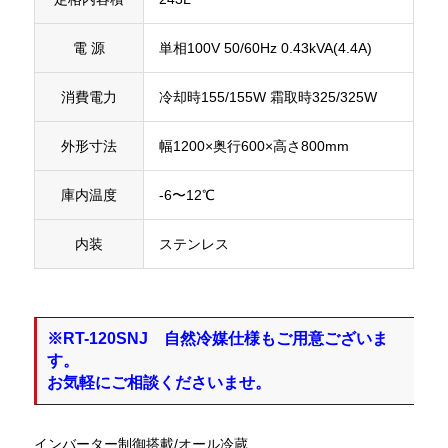
電 源
単相100V 50/60Hz 0.43kVA(4.4A)
消費電力
冷却時155/155W 霜取時325/325W
外形寸法
幅1200×奥行600×高さ800mm
庫内温度
-6〜12℃
内装
ステンレス
※RT-120SNJ 自然冷媒仕様もご用意ございま
す。
お気軽にご相談くださいませ。
インバーター制御搭載/オール冷蔵