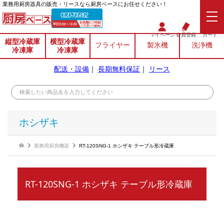
業務⽤厨房器具の販売・リースなら厨房ベースにお任せください！
0120-706-862
マイページ
会員登録
カート
縦型冷蔵庫
横型冷蔵庫
フライヤー
製氷機
洗浄機
冷凍庫
冷凍庫
配送・設備
｜
長期無料保証
｜
リース
ホシザキ
業務用厨房機器
RT-120SNG-1 ホシザキ テーブル形冷蔵庫
RT-120SNG-1 ホシザキ テーブル形冷蔵庫