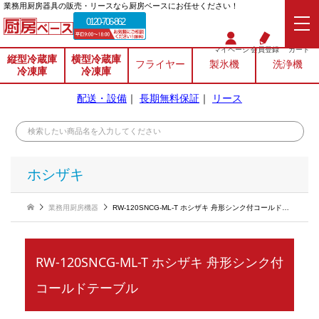
業務⽤厨房器具の販売・リースなら厨房ベースにお任せください！
0120-706-862
マイページ
会員登録
カート
縦型冷蔵庫
横型冷蔵庫
フライヤー
製氷機
洗浄機
冷凍庫
冷凍庫
配送・設備
｜
長期無料保証
｜
リース
ホシザキ
業務用厨房機器
RW-120SNCG-ML-T ホシザキ 舟形シンク付コールドテーブル
RW-120SNCG-ML-T ホシザキ 舟形シンク付
コールドテーブル