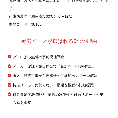
れた測定方法と計算方法において得られた値を表示していま
す。
※庫内温度（周囲温度30℃）-6〜12℃
商品コード：38166
厨房ベースが選ばれる5つの理由
プロによる無料の事前現地調査
メーカー保証＋独自保証で「合計2年間無料保証」
搬入・設置工事から旧機器の引取処分まで一挙解決
特定メーカーに偏らない、最適な機種の比較提案
顧客満足度3冠達成！通販の利便性と対面サポートの安
心感を両立