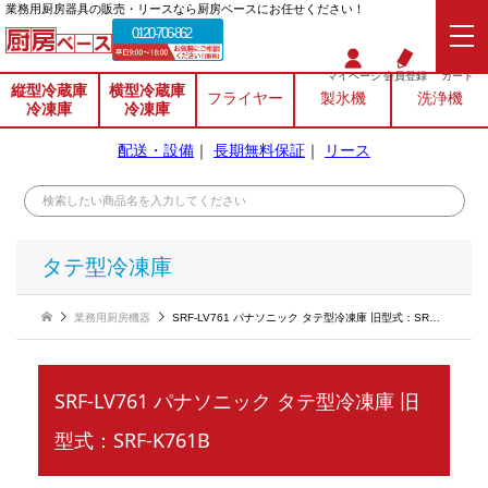
業務⽤厨房器具の販売・リースなら厨房ベースにお任せください！
0120-706-862
マイページ
会員登録
カート
縦型冷蔵庫
横型冷蔵庫
フライヤー
製氷機
洗浄機
冷凍庫
冷凍庫
配送・設備
｜
長期無料保証
｜
リース
タテ型冷凍庫
業務用厨房機器
SRF-LV761 パナソニック タテ型冷凍庫 旧型式：SRF-K761B
SRF-LV761 パナソニック タテ型冷凍庫 旧
型式：SRF-K761B