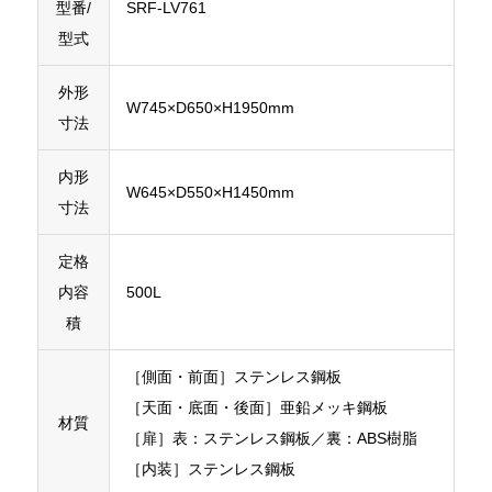
型番/
SRF-LV761
型式
外形
W745×D650×H1950mm
寸法
内形
W645×D550×H1450mm
寸法
定格
内容
500L
積
［側面・前面］ステンレス鋼板
［天面・底面・後面］亜鉛メッキ鋼板
材質
［扉］表：ステンレス鋼板／裏：ABS樹脂
［内装］ステンレス鋼板