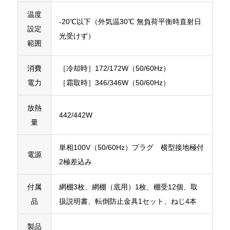
温度
-20℃以下（外気温30℃ 無負荷平衡時直射日
設定
光受けず）
範囲
消費
［冷却時］172/172W（50/60Hz）
電力
［霜取時］346/346W（50/60Hz）
放熱
442/442W
量
単相100V（50/60Hz）プラグ 横型接地極付
電源
2極差込み
付属
網棚3枚、網棚（底用）1枚、棚受12個、取
品
扱説明書、転倒防止金具1セット、ねじ4本
製品