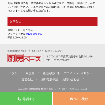
商品は業務用の為、受注後のキャンセル及び返品・交換は一切承れませんの
でご注意ください。ご不明な点がある場合は、ご注文前にお気軽にご相談く
ださいますようお願い申し上げます。
お問合せ
お問い合わせはこちら
フリーダイヤル
0120-706-862
平日9:00〜18:00
業務⽤厨房器具の販売・リースなら厨房ベースにお任せください！
〒270-1167 千葉県我孫子市台田4-11-36
TEL：0120-706-862
コラム
用語集
特定商取引法
プライバシーポリシー
運営会社
無料延⻑保証
お問い合わせ
Copyright(C) 2020 厨房機器 料理道具 販売・リース - 厨房ベース. All rights reserved.
電話する
WEB受付