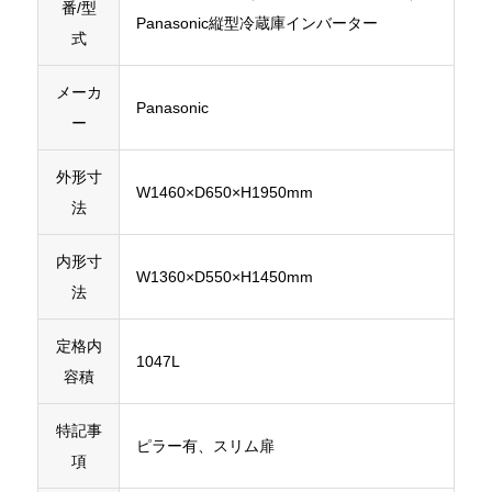
番/型
Panasonic縦型冷蔵庫インバーター
式
メーカ
Panasonic
ー
外形寸
W1460×D650×H1950mm
法
内形寸
W1360×D550×H1450mm
法
定格内
1047L
容積
特記事
ピラー有、スリム扉
項