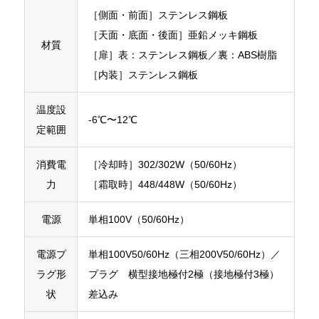
［側面・前面］ステンレス鋼板
［天面・底面・後面］亜鉛メッキ鋼板
材質
［扉］表：ステンレス鋼板／裏：ABS樹脂
［内装］ステンレス鋼板
温度設
-6℃〜12℃
定範囲
消費電
［冷却時］302/302W（50/60Hz）
力
［霜取時］448/448W（50/60Hz）
電源
単相100V（50/60Hz）
電源プ
単相100V50/60Hz（三相200V50/60Hz）／
ラグ形
プラグ 横型接地極付2極（接地極付3極）
状
差込み