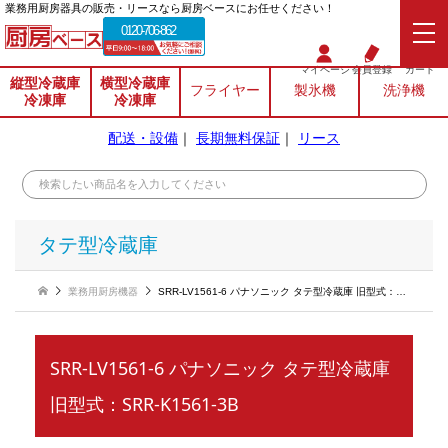
業務⽤厨房器具の販売・リースなら厨房ベースにお任せください！
0120-706-862
マイページ
会員登録
カート
縦型冷蔵庫
横型冷蔵庫
フライヤー
製氷機
洗浄機
冷凍庫
冷凍庫
配送・設備
｜
長期無料保証
｜
リース
タテ型冷蔵庫
業務用厨房機器
SRR-LV1561-6 パナソニック タテ型冷蔵庫 旧型式：SRR-K1561-3B
SRR-LV1561-6 パナソニック タテ型冷蔵庫
旧型式：SRR-K1561-3B