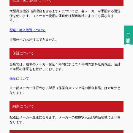
大型厨房機器（調理台も含みます）については、各メーカーが手配する運送
便を使います。（メーカー使用の運送便は配達地域によっても異なりま
す。）
配送・搬入設置について
ご注文前の確認事項
※海外へのお届けはできません。
保証について
当店では、通常のメーカー保証１年間に加えて１年間の無料延長保証、合計
２年間の保証をお付けしております。
保証について
※一部メーカー保証のない製品（作業台やシンク等の板金製品）は対象外と
なります。
納期について
配送はメーカー直送になります。メーカーの在庫状況及び納品地域により異
なります。