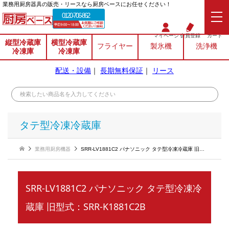
業務⽤厨房器具の販売・リースなら厨房ベースにお任せください！
0120-706-862
マイページ
会員登録
カート
縦型冷蔵庫
横型冷蔵庫
フライヤー
製氷機
洗浄機
冷凍庫
冷凍庫
配送・設備
｜
長期無料保証
｜
リース
タテ型冷凍冷蔵庫
業務用厨房機器
SRR-LV1881C2 パナソニック タテ型冷凍冷蔵庫 旧型式：SRR-K1881C2B
SRR-LV1881C2 パナソニック タテ型冷凍冷
蔵庫 旧型式：SRR-K1881C2B