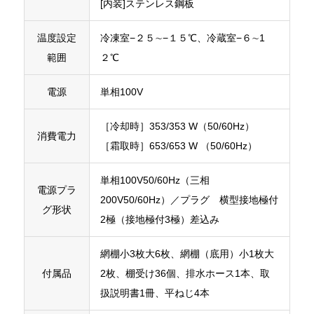
[内装]ステンレス鋼板
温度設定
冷凍室−２５∼−１５℃、冷蔵室−６∼1
範囲
２℃
電源
単相100V
［冷却時］353/353 W（50/60Hz）
消費電力
［霜取時］653/653 W （50/60Hz）
単相100V50/60Hz（三相
電源プラ
200V50/60Hz）／プラグ 横型接地極付
グ形状
2極（接地極付3極）差込み
網棚小3枚大6枚、網棚（底用）小1枚大
付属品
2枚、棚受け36個、排水ホース1本、取
扱説明書1冊、平ねじ4本