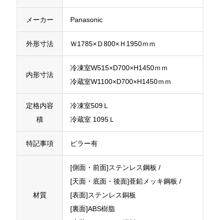
メーカー
Panasonic
外形寸法
Ｗ1785×Ｄ800×Ｈ1950ｍｍ
冷凍室W515×D700×H1450ｍｍ
内形寸法
冷蔵室W1100×D700×H1450ｍｍ
定格内容
冷凍室509Ｌ
積
冷蔵室 1095Ｌ
特記事項
ピラー有
[側面・前面]ステンレス鋼板 /
[天面・底面・後面]亜鉛メッキ鋼板 /
材質
[表面]ステンレス銅板
[裏面]ABS樹脂