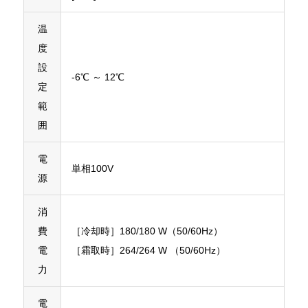
温
度
設
-6℃ ～ 12℃
定
範
囲
電
単相100V
源
消
費
［冷却時］180/180 W（50/60Hz）
電
［霜取時］264/264 W （50/60Hz）
力
電