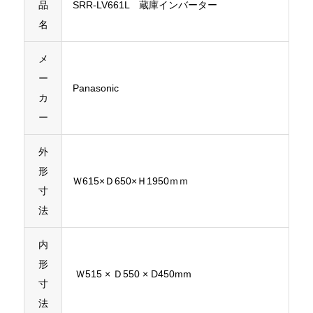
品
SRR-LV661L 蔵庫インバーター
名
メ
ー
Panasonic
カ
ー
外
形
Ｗ615×Ｄ650×Ｈ1950ｍｍ
寸
法
内
形
Ｗ515 × Ｄ550 × D450mm
寸
法