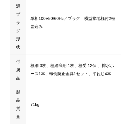
源
プ
単相100V50/60Hz／プラグ 横型接地極付2極
ラ
差込み
グ
形
状
付
棚網 3枚、棚網底用 1枚、棚受 12個 、排水ホ
属
ース1本、転倒防止金具1セット、平ねじ4本
品
製
品
71kg
質
量