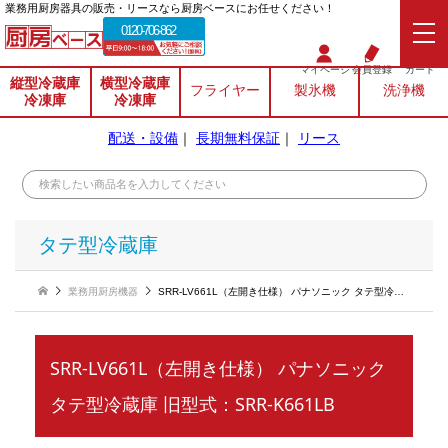
業務⽤厨房器具の販売・リースなら厨房ベースにお任せください！
0120-706-862
マイページ
会員登録
カート
縦型冷蔵庫
横型冷蔵庫
フライヤー
製氷機
洗浄機
冷凍庫
冷凍庫
配送・設備
｜
長期無料保証
｜
リース
タテ型冷蔵庫
業務用厨房機器
SRR-LV661L（左開き仕様） パナソニック タテ型冷蔵庫 旧型式：SRR-K661LB
SRR-LV661L（左開き仕様） パナソニック
タテ型冷蔵庫 旧型式：SRR-K661LB