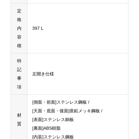
定
格
内
397 L
容
積
特
記
左開き仕様
事
項
[側面・前面]ステンレス鋼板 /
[天面・底面・後面]亜鉛メッキ鋼板 /
材
[表面]ステンレス銅板
質
[裏面]ABS樹脂
[内装]ステンレス鋼板