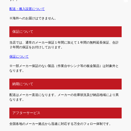
配送・搬入設置について
※海外へのお届けはできません。
保証について
当店では、通常のメーカー保証１年間に加えて１年間の無料延長保証、合計
２年間の保証をお付けしております。
保証について
※一部メーカー保証のない製品（作業台やシンク等の板金製品）は対象外と
なります。
納期について
配送はメーカー直送になります。メーカーの在庫状況及び納品地域により異
なります。
アフターサービス
全国各地のメーカー拠点から迅速に対応する万全のフォロー体制です。