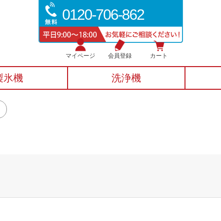
0120-706-862
マイページ
会員登録
カート
製氷機
洗浄機