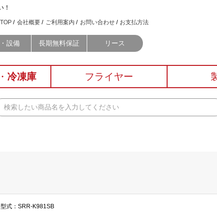
い！
TOP
会社概要
ご利用案内
お問い合わせ
お支払方法
・設備
長期無料保証
リース
・
冷凍庫
フライヤー
型式：SRR-K981SB