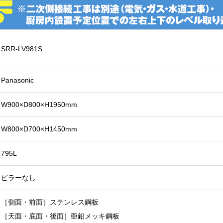
SRR-LV981S
Panasonic
W900×D800×H1950mm
W800×D700×H1450mm
795L
ピラーなし
［側面・前面］ステンレス鋼板
［天面・底面・後面］亜鉛メッキ鋼板