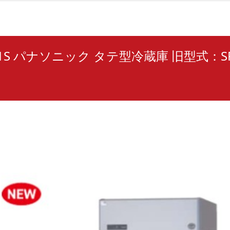
981S パナソニック タテ型冷蔵庫 旧型式：SR