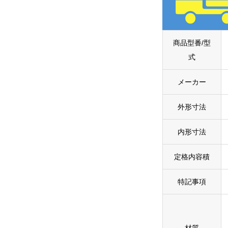
商品型番/型
式
メーカー
外形寸法
内形寸法
定格内容積
特記事項
材質