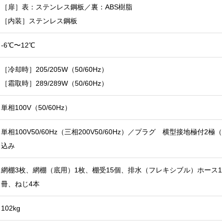
［扉］表：ステンレス鋼板／裏：ABS樹脂
［内装］ステンレス鋼板
-6℃〜12℃
［冷却時］205/205W（50/60Hz）
［霜取時］289/289W（50/60Hz）
単相100V（50/60Hz）
単相100V50/60Hz（三相200V50/60Hz）／プラグ 横型接地極付2
込み
網棚3枚、網棚（底用）1枚、棚受15個、排水（フレキシブル）ホース
冊、ねじ4本
102kg