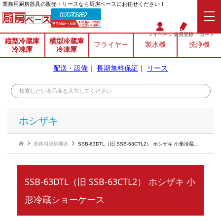
業務⽤厨房器具の販売・リースなら厨房ベースにお任せください！
0120-706-862
マイページ
会員登録
カート
縦型冷蔵庫
横型冷蔵庫
フライヤー
製氷機
洗浄機
冷凍庫
冷凍庫
配送・設備
｜
長期無料保証
｜
リース
ホシザキ
業務用厨房機器
SSB-63DTL（旧 SSB-63CTL2） ホシザキ 小形冷蔵ショーケース
SSB-63DTL（旧 SSB-63CTL2） ホシザキ 小
形冷蔵ショーケース