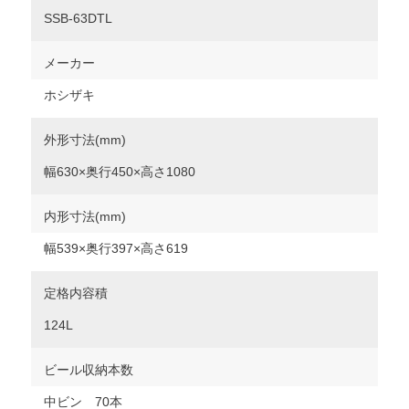
SSB-63DTL
メーカー
ホシザキ
外形寸法(mm)
幅630×奥行450×高さ1080
内形寸法(mm)
幅539×奥行397×高さ619
定格内容積
124L
ビール収納本数
中ビン 70本