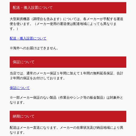
配送・搬入設置について
大型厨房機器（調理台も含みます）については、各メーカーが手配する運送
便を使います。（メーカー使用の運送便は配達地域によっても異なりま
す。）
配送・搬入設置について
※海外へのお届けはできません。
保証について
当店では、通常のメーカー保証１年間に加えて１年間の無料延長保証、合計
２年間の保証をお付けしております。
保証について
※一部メーカー保証のない製品（作業台やシンク等の板金製品）は対象外と
なります。
納期について
配送はメーカー直送になります。メーカーの在庫状況及び納品地域により異
なります。