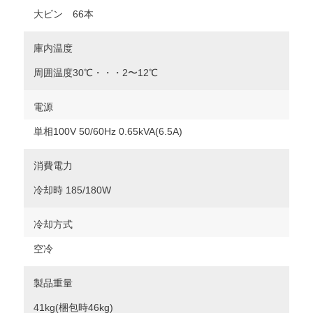
大ビン 66本
庫内温度
周囲温度30℃・・・2〜12℃
電源
単相100V 50/60Hz 0.65kVA(6.5A)
消費電力
冷却時 185/180W
冷却方式
空冷
製品重量
41kg(梱包時46kg)