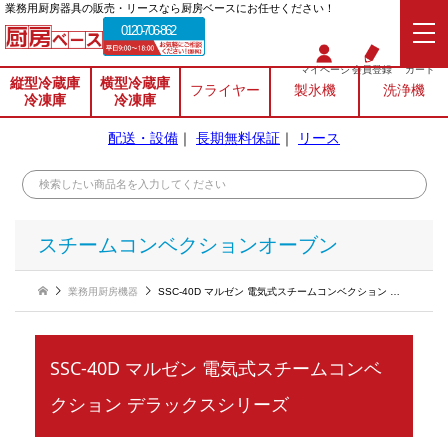
業務⽤厨房器具の販売・リースなら厨房ベースにお任せください！
0120-706-862
マイページ
会員登録
カート
縦型冷蔵庫
横型冷蔵庫
フライヤー
製氷機
洗浄機
冷凍庫
冷凍庫
配送・設備
｜
長期無料保証
｜
リース
スチームコンベクションオーブン
業務用厨房機器
SSC-40D マルゼン 電気式スチームコンベクション デラックスシリーズ
SSC-40D マルゼン 電気式スチームコンベ
クション デラックスシリーズ