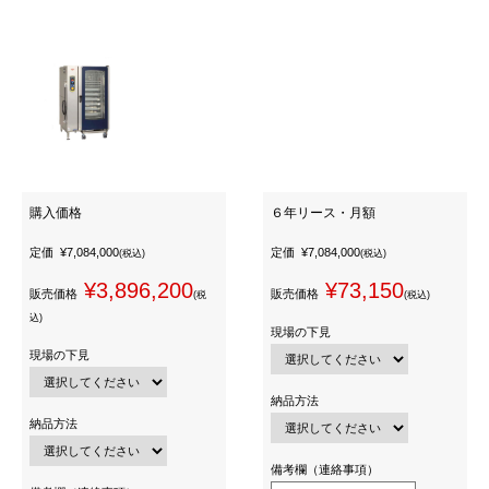
購入価格
６年リース・月額
定価
¥7,084,000
定価
¥7,084,000
(税込)
(税込)
¥3,896,200
¥73,150
販売価格
販売価格
(税
(税込)
込)
現場の下見
現場の下見
納品方法
納品方法
備考欄（連絡事項）