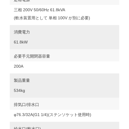
三相 200V 50/60Hz 61.8kVA
(軟水装置用として 単相 100V が別に必要)
消費電力
61.8kW
必要手元開閉器容量
200A
製品重量
534kg
排気口/排水口
φ76.3/32A(G1 1/4)(ステンソケット使用時)
給水口(軟水口)