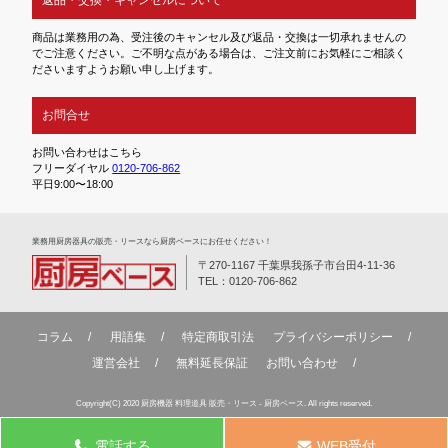
商品は業務用の為、受注後のキャンセル及び返品・交換は一切承れませんの
でご注意ください。ご不明な点がある場合は、ご注文前にお気軽にご相談く
ださいますようお願い申し上げます。
お問合せ
お問い合わせはこちら
フリーダイヤル
0120-706-862
平日9:00〜18:00
業務⽤厨房器具の販売・リースなら厨房ベースにお任せください！
〒270-1167 千葉県我孫子市台田4-11-36
TEL：0120-706-862
コラム
用語集
特定商取引法
プライバシーポリシー
運営会社
無料延⻑保証
お問い合わせ
Copyright(C) 2020 厨房機器 料理道具 販売・リース - 厨房ベース. All rights reserved.
電話する
WEB受付