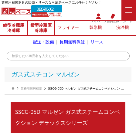
業務⽤厨房器具の販売・リースなら厨房ベースにお任せください！
0120-706-862
マイページ
会員登録
カート
縦型冷蔵庫
横型冷蔵庫
フライヤー
製氷機
洗浄機
冷凍庫
冷凍庫
配送・設備
｜
長期無料保証
｜
リース
ガス式スチコン マルゼン
業務用厨房機器
SSCG-05D マルゼン ガス式スチームコンベクション デラックスシリーズ
SSCG-05D マルゼン ガス式スチームコンベ
クション デラックスシリーズ