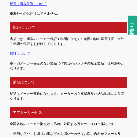
配送・搬入設置について
※海外へのお届けはできません。
ご注文前の確認事項
保証について
当店では、通常のメーカー保証１年間に加えて１年間の無料延長保証、合計
２年間の保証をお付けしております。
保証について
※一部メーカー保証のない製品（作業台やシンク等の板金製品）は対象外と
なります。
納期について
配送はメーカー直送になります。メーカーの在庫状況及び納品地域により異
なります。
アフターサービス
全国各地のメーカー拠点から迅速に対応する万全のフォロー体制です。
ご不明な点や、お困りの事などのお問い合わせはお問い合わせフォーム及