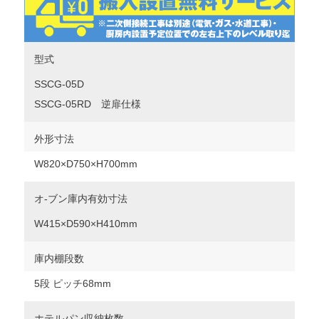
型式
SSCG-05D
SSCG-05RD 逆扉仕様
外形寸法
W820×D750×H700mm
オ-ブン庫内有効寸法
W415×D590×H410mm
庫内棚段数
5段 ピッチ68mm
ホテルパン収納枚数