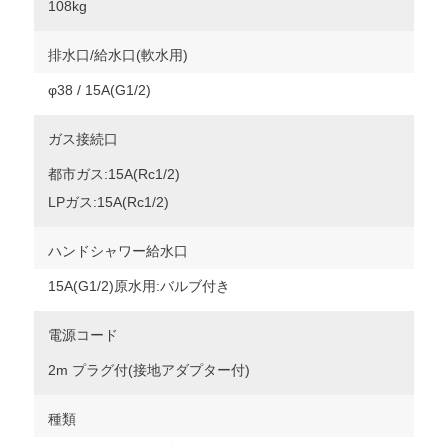
108kg
排水口/給水口(軟水用)
φ38 / 15A(G1/2)
ガス接続口
都市ガス:15A(Rc1/2)
LPガス:15A(Rc1/2)
ハンドシャワー給水口
15A(G1/2)原水用:バルブ付き
電源コード
2m プラグ付(接地アダプター付)
種類