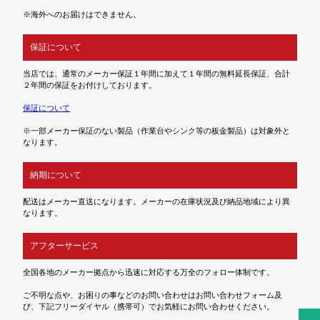
※海外へのお届けはできません。
保証について
当店では、通常のメーカー保証１年間に加えて１年間の無料延長保証、合計
２年間の保証をお付けしております。
保証について
※一部メーカー保証のない製品（作業台やシンク等の板金製品）は対象外と
なります。
納期について
配送はメーカー直送になります。メーカーの在庫状況及び納品地域により異
なります。
アフターサービス
全国各地のメーカー拠点から迅速に対応する万全のフォロー体制です。
ご不明な点や、お困りの事などのお問い合わせはお問い合わせフォーム及
び、下記フリーダイヤル（携帯可）でお気軽にお問い合わせください。