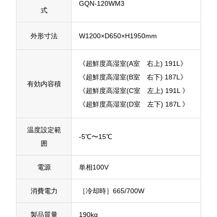
GQN-120WM3
式
外形寸法
W1200×D650×H1950mm
《超鮮度高湿室(A室 右上) 191L》
《超鮮度高湿室(B室 右下) 187L》
有効内容積
《超鮮度高湿室(C室 左上) 191L 》
《超鮮度高湿室(D室 左下) 187L 》
温度設定範
-5℃〜15℃
囲
電源
単相100V
消費電力
［冷却時］665/700W
製品質量
190kg