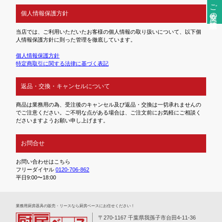
ご注文前の確認事項
個人情報保護方針
当店では、ご利用いただいたお客様の個人情報の取り扱いについて、以下個
人情報保護方針に則った管理を徹底しています。
個人情報保護方針
特定商取引に関する法律に基づく表記
返品・交換・キャンセルについて
商品は業務用の為、受注後のキャンセル及び返品・交換は一切承れませんの
でご注意ください。ご不明な点がある場合は、ご注文前にお気軽にご相談く
ださいますようお願い申し上げます。
お問合せ
お問い合わせはこちら
フリーダイヤル
0120-706-862
平日9:00〜18:00
業務⽤厨房器具の販売・リースなら厨房ベースにお任せください！
〒270-1167 千葉県我孫子市台田4-11-36