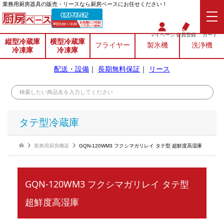
業務⽤厨房器具の販売・リースなら厨房ベースにお任せください！
0120-706-862
マイページ
会員登録
カート
縦型冷蔵庫
横型冷蔵庫
フライヤー
製氷機
洗浄機
冷凍庫
冷凍庫
配送・設備
｜
長期無料保証
｜
リース
タテ型冷蔵庫
業務用厨房機器
GQN-120WM3 フクシマガリレイ タテ型 超鮮度高湿庫
GQN-120WM3 フクシマガリレイ タテ型
超鮮度高湿庫