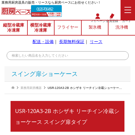
業務⽤厨房器具の販売・リースなら厨房ベースにお任せください！
0120-706-862
マイページ
会員登録
カート
縦型冷蔵庫
横型冷蔵庫
フライヤー
製氷機
洗浄機
冷凍庫
冷凍庫
配送・設備
｜
長期無料保証
｜
リース
スイング扉ショーケース
業務用厨房機器
USR-120A3-2B ホシザキ リーチイン冷蔵ショーケース スイング扉タイプ
USR-120A3-2B ホシザキ リーチイン冷蔵シ
ョーケース スイング扉タイプ