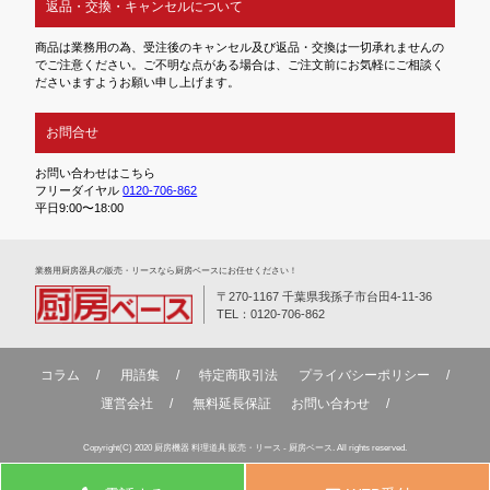
返品・交換・キャンセルについて
商品は業務用の為、受注後のキャンセル及び返品・交換は一切承れませんの
でご注意ください。ご不明な点がある場合は、ご注文前にお気軽にご相談く
ださいますようお願い申し上げます。
お問合せ
お問い合わせはこちら
フリーダイヤル
0120-706-862
平日9:00〜18:00
業務⽤厨房器具の販売・リースなら厨房ベースにお任せください！
〒270-1167 千葉県我孫子市台田4-11-36
TEL：0120-706-862
コラム
用語集
特定商取引法
プライバシーポリシー
運営会社
無料延⻑保証
お問い合わせ
Copyright(C) 2020 厨房機器 料理道具 販売・リース - 厨房ベース. All rights reserved.