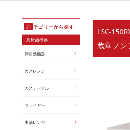
カ
テゴリーから探す
LSC-1
厨房熱機器
蔵庫 ノ
厨房熱機器
ガスレンジ
ガステーブル
フライヤー
中華レンジ