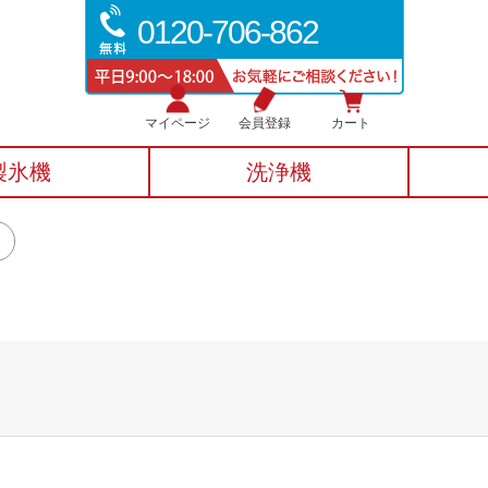
0120-706-862
マイページ
会員登録
カート
製氷機
洗浄機