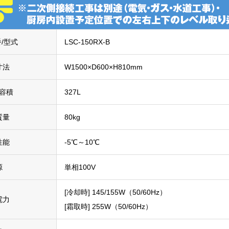
/型式
LSC-150RX-B
寸法
W1500×D600×H810mm
容積
327L
質量
80kg
性能
-5℃～10℃
源
単相100V
[冷却時] 145/155W（50/60Hz）
電力
[霜取時] 255W（50/60Hz）