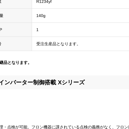
媒
R1234yf
量
140g
P
1
考
受注生産品となります。
Bの後継品となります。
インバーター制御搭載 Xシリーズ
理・点検が可能。フロン機器に課されている点検の義務がなく、フロン