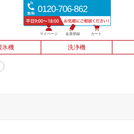
0120-706-862
マイページ
会員登録
カート
製氷機
洗浄機