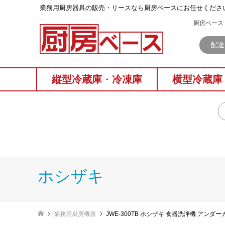
業務⽤厨房器具の販売・リースなら厨房ベースにお任せくださ
厨房ベース 
配送
縦型冷蔵庫
・
冷凍庫
横型冷蔵庫
ホシザキ
業務用厨房機器
JWE-300TB ホシザキ 食器洗浄機 アン