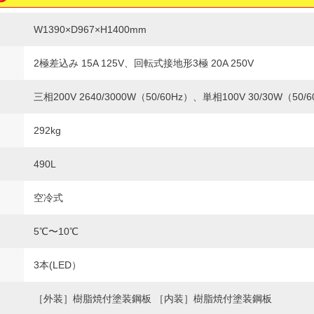
W1390×D967×H1400mm
2極差込み 15A 125V、回転式接地形3極 20A 250V
三相200V 2640/3000W（50/60Hz）、単相100V 30/30W（50/
292kg
490L
空冷式
5℃〜10℃
3本(LED）
［外装］樹脂焼付塗装鋼板 ［内装］樹脂焼付塗装鋼板