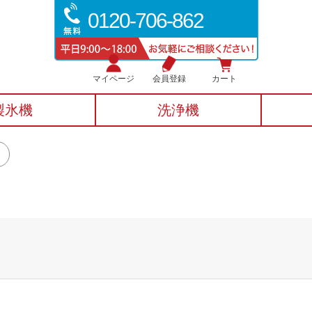
0120-706-862
マイページ
会員登録
カート
製氷機
洗浄機