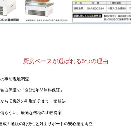
厨房ベースが選ばれる5つの理由
料の事前現地調査
独自保証で「合計2年間無料保証」
事から旧機器の引取処分まで一挙解決
に偏らない、最適な機種の比較提案
達成！通販の利便性と対面サポートの安心感を両立