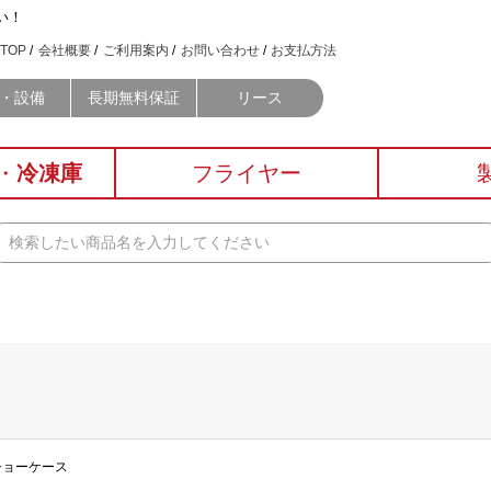
い！
TOP
会社概要
ご利用案内
お問い合わせ
お支払方法
・設備
長期無料保証
リース
・
冷凍庫
フライヤー
プショーケース