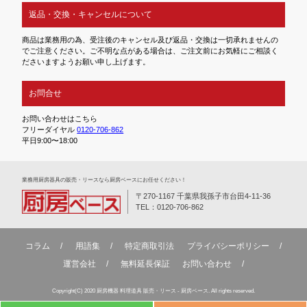
返品・交換・キャンセルについて
商品は業務用の為、受注後のキャンセル及び返品・交換は一切承れませんの
でご注意ください。ご不明な点がある場合は、ご注文前にお気軽にご相談く
ださいますようお願い申し上げます。
お問合せ
お問い合わせはこちら
フリーダイヤル
0120-706-862
平日9:00〜18:00
業務⽤厨房器具の販売・リースなら厨房ベースにお任せください！
〒270-1167 千葉県我孫子市台田4-11-36
TEL：0120-706-862
コラム
用語集
特定商取引法
プライバシーポリシー
運営会社
無料延⻑保証
お問い合わせ
Copyright(C) 2020 厨房機器 料理道具 販売・リース - 厨房ベース. All rights reserved.