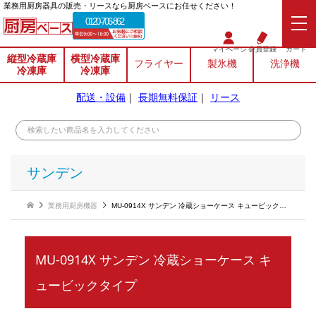
業務⽤厨房器具の販売・リースなら厨房ベースにお任せください！
0120-706-862
マイページ
会員登録
カート
縦型冷蔵庫
横型冷蔵庫
フライヤー
製氷機
洗浄機
冷凍庫
冷凍庫
配送・設備
｜
長期無料保証
｜
リース
サンデン
業務用厨房機器
MU-0914X サンデン 冷蔵ショーケース キュービックタイプ
MU-0914X サンデン 冷蔵ショーケース キ
ュービックタイプ