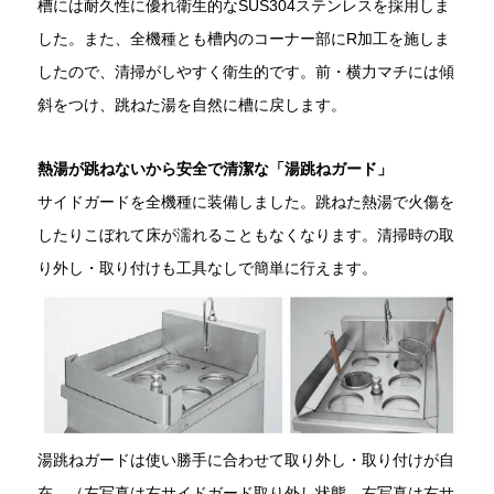
槽には耐久性に優れ衛生的なSUS304ステンレスを採用しま
した。また、全機種とも槽内のコーナー部にR加工を施しま
したので、清掃がしやすく衛生的です。前・横力マチには傾
斜をつけ、跳ねた湯を自然に槽に戻します。
熱湯が跳ねないから安全で清潔な「湯跳ねガード」
サイドガードを全機種に装備しました。跳ねた熱湯で火傷を
したりこぼれて床が濡れることもなくなります。清掃時の取
り外し・取り付けも工具なしで簡単に行えます。
湯跳ねガードは使い勝手に合わせて取り外し・取り付けが自
在。（左写真は右サイドガード取り外し状態。右写真は右サ