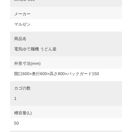
メーカー
マルゼン
商品名
電気ゆで麺機 うどん釜
外形寸法(mm)
開口600×奥行600×高さ800×バックガード150
カゴの数
1
槽容量(L)
50