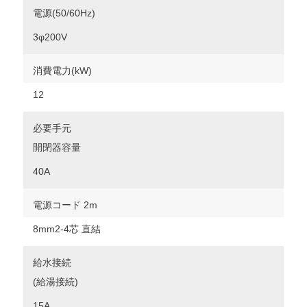
電源(50/60Hz)
3φ200V
消費電力(kW)
12
必要手元
開閉器容量
40A
電源コード 2m
8mm2-4芯 直結
給水接続
(給湯接続)
15A