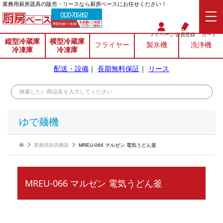
業務⽤厨房器具の販売・リースなら厨房ベースにお任せください！
0120-706-862
マイページ
会員登録
カート
縦型冷蔵庫
横型冷蔵庫
フライヤー
製氷機
洗浄機
冷凍庫
冷凍庫
配送・設備
｜
長期無料保証
｜
リース
ゆで麺機
業務用厨房機器
MREU-066 マルゼン 電気うどん釜
MREU-066 マルゼン 電気うどん釜