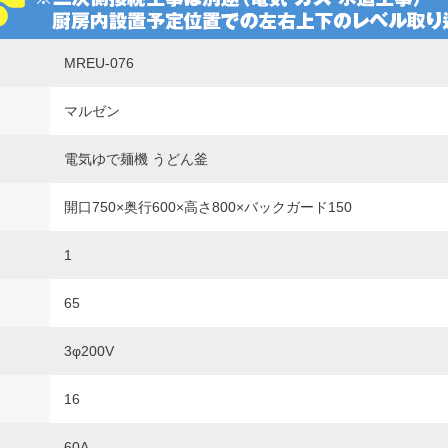
MREU-076
マルゼン
電気ゆで麺機 うどん釜
開口750×奥行600×高さ800×バックガード150
1
65
3φ200V
16
60A