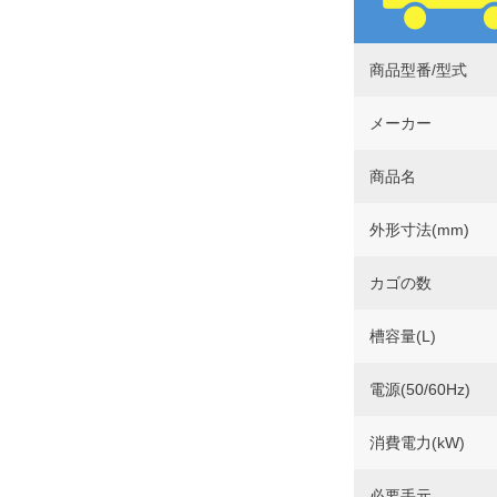
商品型番/型式
メーカー
商品名
外形寸法(mm)
カゴの数
槽容量(L)
電源(50/60Hz)
消費電力(kW)
必要手元