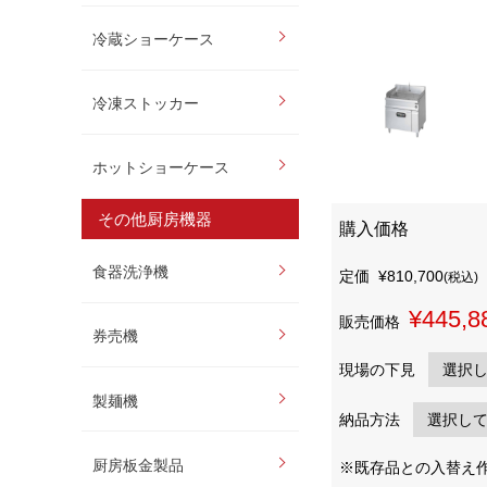
冷蔵ショーケース
冷凍ストッカー
ホットショーケース
その他厨房機器
購入価格
食器洗浄機
定価
¥810,700
(税込)
¥445,8
販売価格
券売機
現場の下見
製麺機
納品方法
厨房板金製品
※既存品との入替え