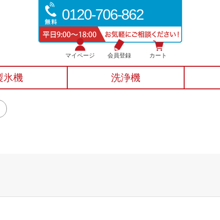
0120-706-862
マイページ
会員登録
カート
製氷機
洗浄機