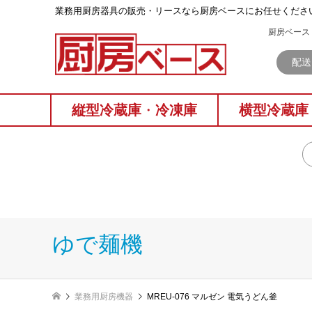
業務⽤厨房器具の販売・リースなら厨房ベースにお任せくださ
厨房ベース 
配送
縦型冷蔵庫
・
冷凍庫
横型冷蔵庫
ゆで麺機
業務用厨房機器
MREU-076 マルゼン 電気うどん釜