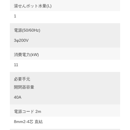
湯せんポット水量(L)
1
電源(50/60Hz)
3φ200V
消費電力(kW)
11
必要手元
開閉器容量
40A
電源コード 2m
8mm2-4芯 直結