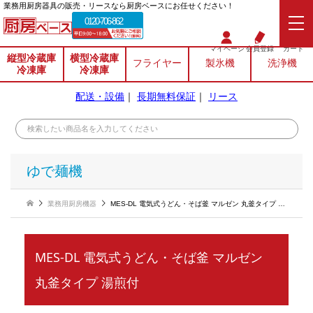
業務⽤厨房器具の販売・リースなら厨房ベースにお任せください！
0120-706-862
マイページ
会員登録
カート
縦型冷蔵庫
横型冷蔵庫
フライヤー
製氷機
洗浄機
冷凍庫
冷凍庫
配送・設備
｜
長期無料保証
｜
リース
ゆで麺機
業務用厨房機器
MES-DL 電気式うどん・そば釜 マルゼン 丸釜タイプ 湯煎付
MES-DL 電気式うどん・そば釜 マルゼン
丸釜タイプ 湯煎付