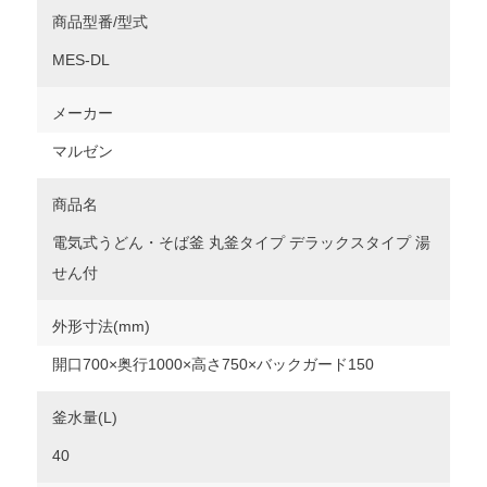
商品型番/型式
MES-DL
メーカー
マルゼン
商品名
電気式うどん・そば釜 丸釜タイプ デラックスタイプ 湯
せん付
外形寸法(mm)
開口700×奥行1000×高さ750×バックガード150
釜水量(L)
40