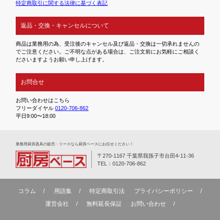
特定商取引に関する法律に基づく表記
返品・交換・キャンセルについて
商品は業務用の為、受注後のキャンセル及び返品・交換は一切承れませんの
でご注意ください。ご不明な点がある場合は、ご注文前にお気軽にご相談く
ださいますようお願い申し上げます。
お問合せ
お問い合わせはこちら
フリーダイヤル
0120-706-862
平日9:00〜18:00
業務⽤厨房器具の販売・リースなら厨房ベースにお任せください！
〒270-1167 千葉県我孫子市台田4-11-36
TEL：0120-706-862
コラム
用語集
特定商取引法
プライバシーポリシー
運営会社
無料延⻑保証
お問い合わせ