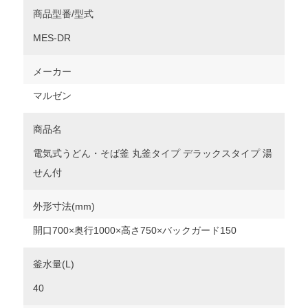
商品型番/型式
MES-DR
メーカー
マルゼン
商品名
電気式うどん・そば釜 丸釜タイプ デラックスタイプ 湯
せん付
外形寸法(mm)
開口700×奥行1000×高さ750×バックガード150
釜水量(L)
40