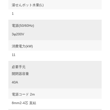
湯せんポット水量(L)
1
電源(50/60Hz)
3φ200V
消費電力(kW)
11
必要手元
開閉器容量
40A
電源コード 2m
8mm2-4芯 直結