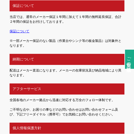
保証について
当店では、通常のメーカー保証１年間に加えて１年間の無料延長保証、合計
２年間の保証をお付けしております。
保証について
※一部メーカー保証のない製品（作業台やシンク等の板金製品）は対象外と
なります。
ご注文前の確認事項
納期について
配送はメーカー直送になります。メーカーの在庫状況及び納品地域により異
なります。
アフターサービス
全国各地のメーカー拠点から迅速に対応する万全のフォロー体制です。
ご不明な点や、お困りの事などのお問い合わせはお問い合わせフォーム及
び、下記フリーダイヤル（携帯可）でお気軽にお問い合わせください。
個人情報保護方針