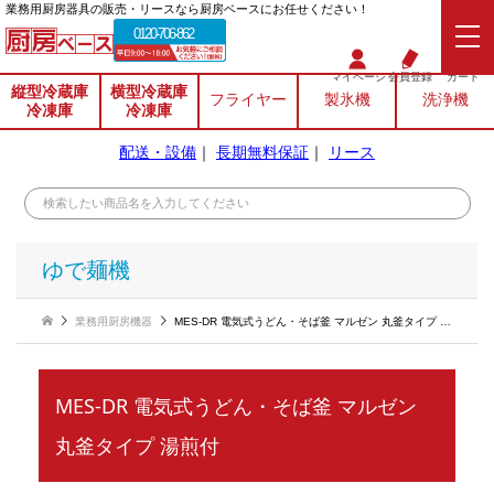
業務⽤厨房器具の販売・リースなら厨房ベースにお任せください！
0120-706-862
マイページ
会員登録
カート
縦型冷蔵庫
横型冷蔵庫
フライヤー
製氷機
洗浄機
冷凍庫
冷凍庫
配送・設備
｜
長期無料保証
｜
リース
ゆで麺機
業務用厨房機器
MES-DR 電気式うどん・そば釜 マルゼン 丸釜タイプ 湯煎付
MES-DR 電気式うどん・そば釜 マルゼン
丸釜タイプ 湯煎付