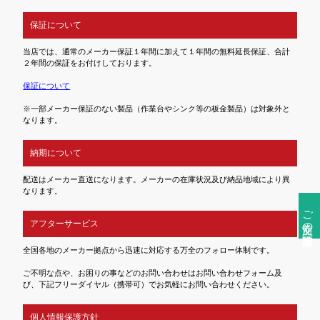
保証について
当店では、通常のメーカー保証１年間に加えて１年間の無料延長保証、合計
２年間の保証をお付けしております。
保証について
※一部メーカー保証のない製品（作業台やシンク等の板金製品）は対象外と
なります。
納期について
配送はメーカー直送になります。メーカーの在庫状況及び納品地域により異
なります。
ご注文前の確認事項
アフターサービス
全国各地のメーカー拠点から迅速に対応する万全のフォロー体制です。
ご不明な点や、お困りの事などのお問い合わせはお問い合わせフォーム及
び、下記フリーダイヤル（携帯可）でお気軽にお問い合わせください。
個人情報保護方針