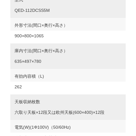
QED-112DCSS5M
外形寸法(間口×奥行×高さ）
900×800×1065
庫内寸法(間口×奥行×高さ）
635×497×780
有効内容積（L)
262
天板収納枚数
六取り天板×12段又は欧州天板(600×400)×12段
電気(W)(1Φ100V)（50/60Hz)