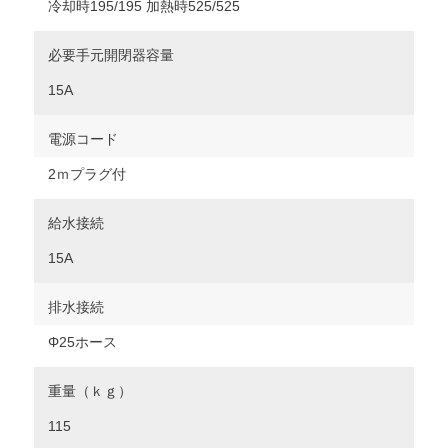
冷却時195/195 加熱時525/525
必要手元開閉器容量
15A
電源コード
2ｍプラグ付
給水接続
15A
排水接続
Φ25ホース
重量（ｋｇ）
115