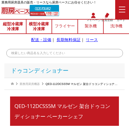
業務⽤厨房器具の販売・リースなら厨房ベースにお任せください！
0120-706-862
マイページ
会員登録
カート
縦型冷蔵庫
横型冷蔵庫
フライヤー
製氷機
洗浄機
冷凍庫
冷凍庫
配送・設備
｜
長期無料保証
｜
リース
ドゥコンディショナー
業務用厨房機器
QED-112DCSS5M マルゼン 架台ドゥコンディショナー ベーカーシェフ
QED-112DCSS5M マルゼン 架台ドゥコン
ディショナー ベーカーシェフ