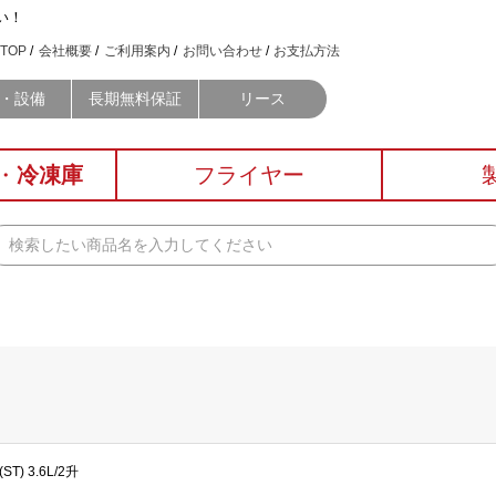
い！
TOP
会社概要
ご利用案内
お問い合わせ
お支払方法
・設備
長期無料保証
リース
・
冷凍庫
フライヤー
) 3.6L/2升