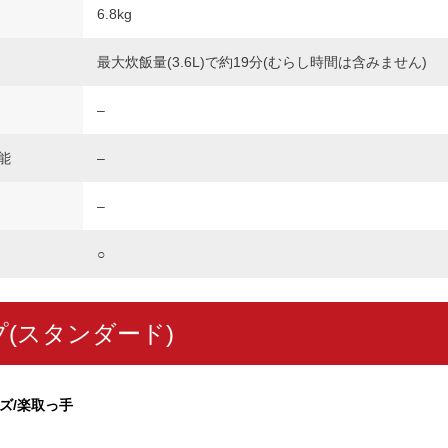
6.8kg
最大炊飯量(3.6L)で約19分(むらし時間は含みません)
–
能
–
–
○
(スタンダード)
ズ/楽取っ手