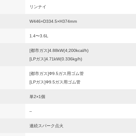
リンナイ
W446×D334.5×H374mm
1.4〜3.6L
[都市ガス]4.88kW(4;200kcal/h)
[LPガス]4.71kW(0.336kg/h)
[都市ガス]Φ9.5ガス用ゴム管
[LPガス]Φ9.5ガス用ゴム管
単2×1個
–
連続スパーク点火