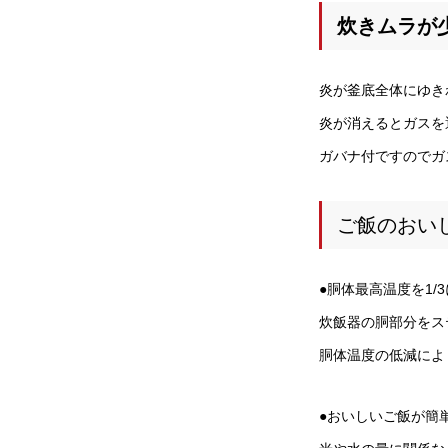
炊きムラが
炎が釜底全体にゆき
炎が消えるとガスを
ガバナ付ですのでガ
ご飯のおい
●胴体最高温度を1/
炊飯器の胴部分をス
胴体温度の低減によ
●おいしいご飯が簡