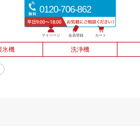
0120-706-862
マイページ
会員登録
カート
製氷機
洗浄機