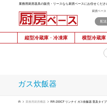
業務⽤厨房器具の販売・リースなら厨房ベースにお任せくださ
厨房ベース 
配送
縦型冷蔵庫
・
冷凍庫
横型冷蔵庫
ガス炊飯器
業務用厨房機器
RR-200CF リンナイ ガス炊飯器 普及タイプ(ST