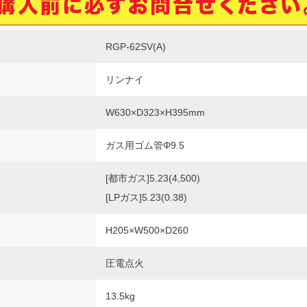
RGP-62SV(A)
リンナイ
W630×D323×H395mm
ガス用ゴム管Φ9.5
[都市ガス]5.23(4,500)
[LPガス]5.23(0.38)
H205×W500×D260
圧電点火
13.5kg