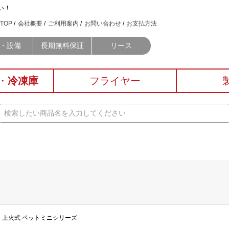
い！
TOP
会社概要
ご利用案内
お問い合わせ
お支払方法
・設備
長期無料保証
リース
・
冷凍庫
フライヤー
ラー 上火式 ペットミニシリーズ