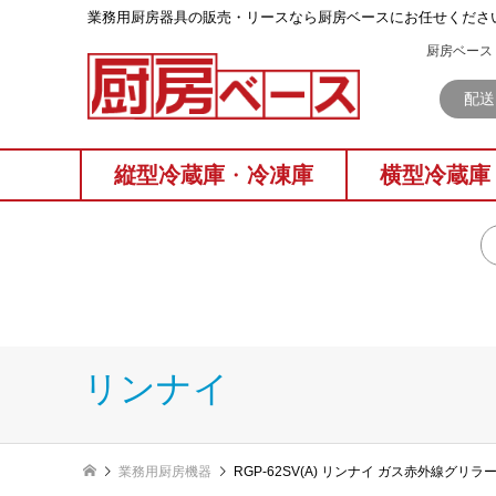
業務⽤厨房器具の販売・リースなら厨房ベースにお任せくださ
厨房ベース 
配送
縦型冷蔵庫
・
冷凍庫
横型冷蔵庫
リンナイ
業務用厨房機器
RGP-62SV(A) リンナイ ガス赤外線グリ