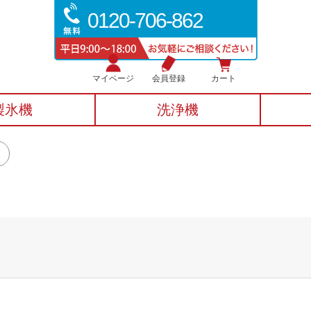
0120-706-862
マイページ
会員登録
カート
製氷機
洗浄機