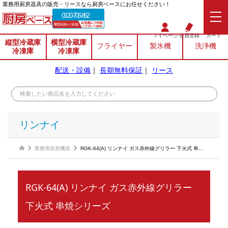
業務⽤厨房器具の販売・リースなら厨房ベースにお任せください！
0120-706-862
マイページ
会員登録
カート
縦型冷蔵庫
横型冷蔵庫
フライヤー
製氷機
洗浄機
冷凍庫
冷凍庫
配送・設備
｜
長期無料保証
｜
リース
リンナイ
業務用厨房機器
RGK-64(A) リンナイ ガス赤外線グリラー 下火式 串焼シリーズ
RGK-64(A) リンナイ ガス赤外線グリラー
下火式 串焼シリーズ