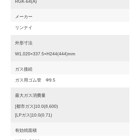
RGK-64(A)
メーカー
リンナイ
外形寸法
W1,020×337.5×H244(444)mm
ガス接続
ガス用ゴム管 Φ9.5
最大ガス消費量
[都市ガス]10.0(8,600)
[LPガス]10.0(0.71)
有効焼面積