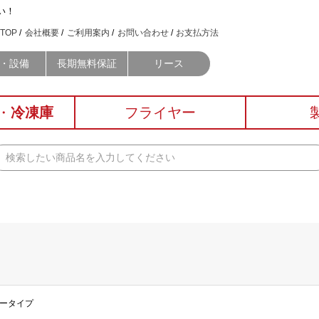
い！
TOP
会社概要
ご利用案内
お問い合わせ
お支払方法
・設備
長期無料保証
リース
・
冷凍庫
フライヤー
ナータイプ