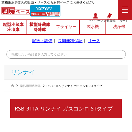
業務⽤厨房器具の販売・リースなら厨房ベースにお任せください！
0120-706-862
マイページ
会員登録
カート
縦型冷蔵庫
横型冷蔵庫
フライヤー
製氷機
洗浄機
冷凍庫
冷凍庫
配送・設備
｜
長期無料保証
｜
リース
リンナイ
業務用厨房機器
RSB-311A リンナイ ガスコンロ STタイプ
RSB-311A リンナイ ガスコンロ STタイプ