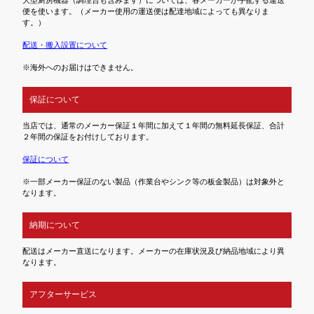
大型厨房機器（調理台も含みます）については、各メーカーが手配する運送
便を使います。（メーカー使用の運送便は配達地域によっても異なりま
す。）
配送・搬入設置について
※海外へのお届けはできません。
保証について
当店では、通常のメーカー保証１年間に加えて１年間の無料延長保証、合計
２年間の保証をお付けしております。
保証について
※一部メーカー保証のない製品（作業台やシンク等の板金製品）は対象外と
なります。
納期について
配送はメーカー直送になります。メーカーの在庫状況及び納品地域により異
なります。
アフターサービス