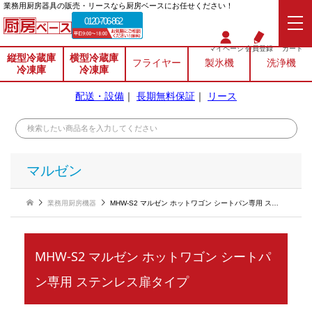
業務⽤厨房器具の販売・リースなら厨房ベースにお任せください！
0120-706-862
マイページ
会員登録
カート
縦型冷蔵庫
横型冷蔵庫
フライヤー
製氷機
洗浄機
冷凍庫
冷凍庫
配送・設備
｜
長期無料保証
｜
リース
マルゼン
業務用厨房機器
MHW-S2 マルゼン ホットワゴン シートパン専用 ステンレス扉タイプ
MHW-S2 マルゼン ホットワゴン シートパ
ン専用 ステンレス扉タイプ