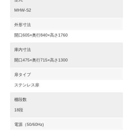
MHW-S2
外形寸法
開口605×奥行840×高さ1760
庫内寸法
開口475×奥行715×高さ1300
扉タイプ
ステンレス扉
棚段数
18段
電源（50/60Hz)