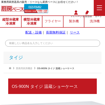
業務⽤厨房器具の販売・リースなら厨房ベースにお任せください！
0120-706-862
マイページ
会員登録
カート
縦型冷蔵庫
横型冷蔵庫
フライヤー
製氷機
洗浄機
冷凍庫
冷凍庫
配送・設備
｜
長期無料保証
｜
リース
タイジ
業務用厨房機器
OS-900N タイジ 温蔵ショーケース
OS-900N タイジ 温蔵ショーケース