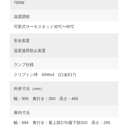
790W
温度調節
可変式サーモスタット30℃〜90℃
安全装置
温度過昇防止装置
ランプ仕様
クリプトン球 60Wx4 (口金E17)
外形寸法（mm）
幅：900 奥行き：350 高さ：465
庫内寸法
幅：884 奥行き：最上部275/最下部310 高さ：295