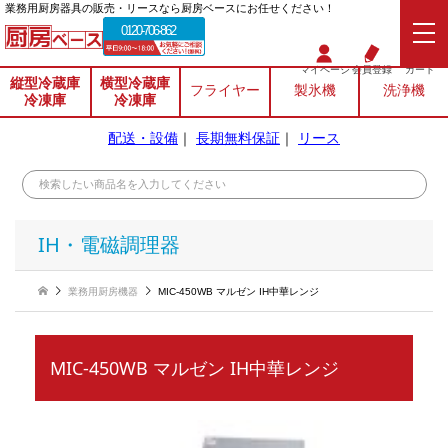
業務⽤厨房器具の販売・リースなら厨房ベースにお任せください！
0120-706-862
マイページ
会員登録
カート
縦型冷蔵庫
横型冷蔵庫
フライヤー
製氷機
洗浄機
冷凍庫
冷凍庫
配送・設備
｜
長期無料保証
｜
リース
IH・電磁調理器
業務用厨房機器
MIC-450WB マルゼン IH中華レンジ
MIC-450WB マルゼン IH中華レンジ