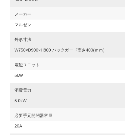
メーカー
マルゼン
外形寸法
W750×D900×H800 バックガード高さ400(ｍｍ)
電磁ユニット
5kW
消費電力
5.0kW
必要手元開閉器容量
20A