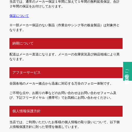
当店では、通常のメーカー保証１年間に加えて１年間の無料延長保証、合計
２年間の保証をお付けしております。
保証について
※一部メーカー保証のない製品（作業台やシンク等の板金製品）は対象外と
なります。
納期について
配送はメーカー直送になります。メーカーの在庫状況及び納品地域により異
なります。
ご注文前の確認事項
アフターサービス
全国各地のメーカー拠点から迅速に対応する万全のフォロー体制です。
ご不明な点や、お困りの事などのお問い合わせはお問い合わせフォーム及
び、下記フリーダイヤル（携帯可）でお気軽にお問い合わせください。
個人情報保護方針
当店では、ご利用いただいたお客様の個人情報の取り扱いについて、以下個
人情報保護方針に則った管理を徹底しています。