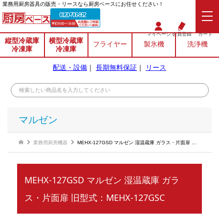
業務⽤厨房器具の販売・リースなら厨房ベースにお任せください！
0120-706-862
マイページ
会員登録
カート
縦型冷蔵庫
横型冷蔵庫
フライヤー
製氷機
洗浄機
冷凍庫
冷凍庫
配送・設備
｜
長期無料保証
｜
リース
マルゼン
業務用厨房機器
MEHX-127GSD マルゼン 湿温蔵庫 ガラス・片面扉 旧型式：MEHX-127GSC
MEHX-127GSD マルゼン 湿温蔵庫 ガラ
ス・片面扉 旧型式：MEHX-127GSC