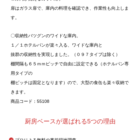
扉はガラス扉で、庫内の料理を確認でき、作業性も向上しま
す。
〇収納性バツグンのワイドな庫内。
１／１ホテルパンが楽々入る、ワイドな庫内と
抜群の収納性を実現しました。（０９７タイプは除く）
棚間隔も６５ｍｍピッチで自由に設定できる（ホテルパン専
用タイプの
棚ピッチは固定となります）ので、大型の食缶も楽々収納で
きます。
商品コード：55108
厨房ベースが選ばれる5つの理由
プロによる無料の事前現地調査