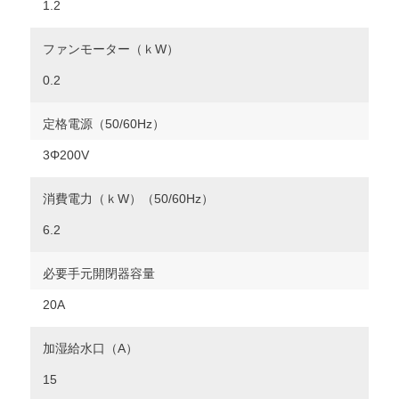
1.2
ファンモーター（ｋW）
0.2
定格電源（50/60Hz）
3Φ200V
消費電力（ｋW）（50/60Hz）
6.2
必要手元開閉器容量
20A
加湿給水口（A）
15