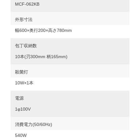
MCF-062KB
外形寸法
幅600×奥行200×高さ780mm
包丁収納数
10本(刃300mm 柄165mm)
殺菌灯
10W×1本
電源
1φ100V
消費電力(50/60Hz)
540W