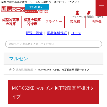
業務⽤厨房器具の販売・リースなら厨房ベースにお任せください！
0120-706-862
マイページ
会員登録
カート
縦型冷蔵庫
横型冷蔵庫
フライヤー
製氷機
洗浄機
冷凍庫
冷凍庫
配送・設備
｜
長期無料保証
｜
リース
マルゼン
業務用厨房機器
MCF-062KB マルゼン 包丁殺菌庫 壁掛けタイプ
MCF-062KB マルゼン 包丁殺菌庫 壁掛けタ
イプ