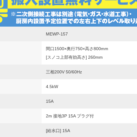
MEWP-157
間口1500×奥行750×高さ800mm
[スノコ上部有効高さ] 260mm
三相200V 50/60Hz
4.5kW
15A
2m 接地3P 15A プラグ付
[給水口] 15A