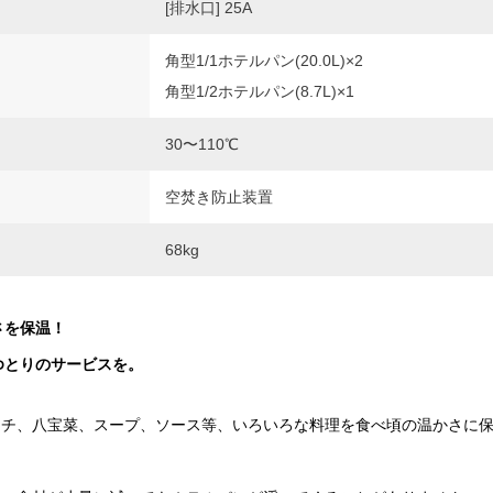
[排水口] 25A
角型1/1ホテルパン(20.0L)×2
角型1/2ホテルパン(8.7L)×1
30〜110℃
空焚き防止装置
68kg
さを保温！
ゆとりのサービスを。
シチ、八宝菜、スープ、ソース等、いろいろな料理を食べ頃の温かさに