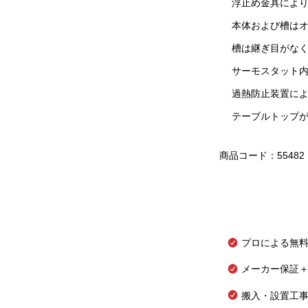
浮止め金具によ
本体および槽は
槽は継ぎ目がな
サーモスタット内
過熱防止装置に
テーブルトップ
商品コード：55482
プロによる無
メーカー保証＋
搬入・設置工