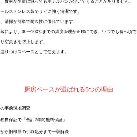
り、食材が少量に減ってもホテルパンが浮いてくることがありません。
オールステンレス製でサビに強く清潔です。
く、清掃が簡単で耐久性に優れています。
蔵により、30〜100℃までの温度管理が正確にでき、いつでも食べ頃で
より空焚きを防止します。
が盛りつけスペースとして使えます。
厨房ベースが選ばれる5つの理由
料の事前現地調査
独自保証で「合計2年間無料保証」
事から旧機器の引取処分まで一挙解決