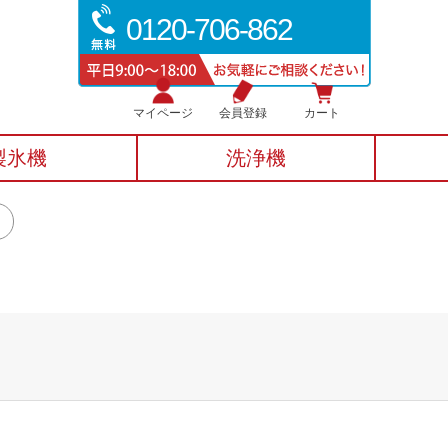
0120-706-862
マイページ
会員登録
カート
製氷機
洗浄機