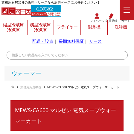
業務⽤厨房器具の販売・リースなら厨房ベースにお任せください！
0120-706-862
マイページ
会員登録
カート
縦型冷蔵庫
横型冷蔵庫
フライヤー
製氷機
洗浄機
冷凍庫
冷凍庫
配送・設備
｜
長期無料保証
｜
リース
ウォーマー
業務用厨房機器
MEWS-CA600 マルゼン 電気スープウォーマーカート
MEWS-CA600 マルゼン 電気スープウォー
マーカート