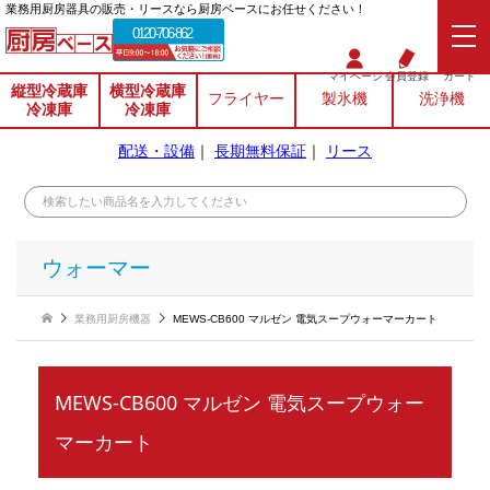
業務⽤厨房器具の販売・リースなら厨房ベースにお任せください！
0120-706-862
マイページ
会員登録
カート
縦型冷蔵庫
横型冷蔵庫
フライヤー
製氷機
洗浄機
冷凍庫
冷凍庫
配送・設備
｜
長期無料保証
｜
リース
ウォーマー
業務用厨房機器
MEWS-CB600 マルゼン 電気スープウォーマーカート
MEWS-CB600 マルゼン 電気スープウォー
マーカート