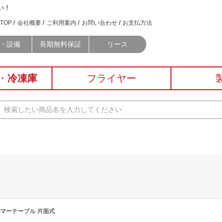
い！
TOP
会社概要
ご利用案内
お問い合わせ
お支払方法
・設備
長期無料保証
リース
・
冷凍庫
フライヤー
ーマーテーブル 片面式