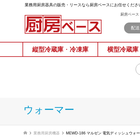
業務⽤厨房器具の販売・リースなら厨房ベースにお任せくださ
厨房ベース 
配送
縦型冷蔵庫
・
冷凍庫
横型冷蔵庫
ウォーマー
業務用厨房機器
MEWD-186 マルゼン 電気ディッシュウォ