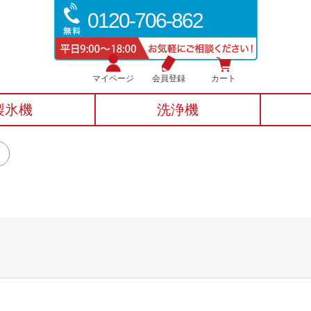
0120-706-862
マイページ
会員登録
カート
製氷機
洗浄機