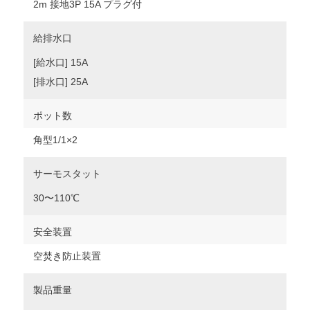
2m 接地3P 15A プラグ付
給排水口
[給水口] 15A
[排水口] 25A
ポット数
角型1/1×2
サーモスタット
30〜110℃
安全装置
空焚き防止装置
製品重量