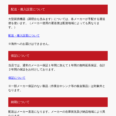
配送・搬入設置について
大型厨房機器（調理台も含みます）については、各メーカーが手配する運送
便を使います。（メーカー使用の運送便は配達地域によっても異なりま
す。）
配送・搬入設置について
※海外へのお届けはできません。
保証について
当店では、通常のメーカー保証１年間に加えて１年間の無料延長保証、合計
２年間の保証をお付けしております。
保証について
※一部メーカー保証のない製品（作業台やシンク等の板金製品）は対象外と
なります。
納期について
配送はメーカー直送になります。メーカーの在庫状況及び納品地域により異
なります。