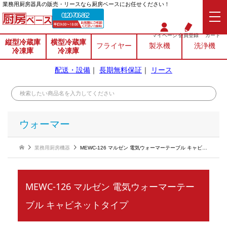
業務⽤厨房器具の販売・リースなら厨房ベースにお任せください！
0120-706-862
マイページ
会員登録
カート
縦型冷蔵庫
横型冷蔵庫
フライヤー
製氷機
洗浄機
冷凍庫
冷凍庫
配送・設備
｜
長期無料保証
｜
リース
ウォーマー
業務用厨房機器
MEWC-126 マルゼン 電気ウォーマーテーブル キャビネットタイプ
MEWC-126 マルゼン 電気ウォーマーテー
ブル キャビネットタイプ