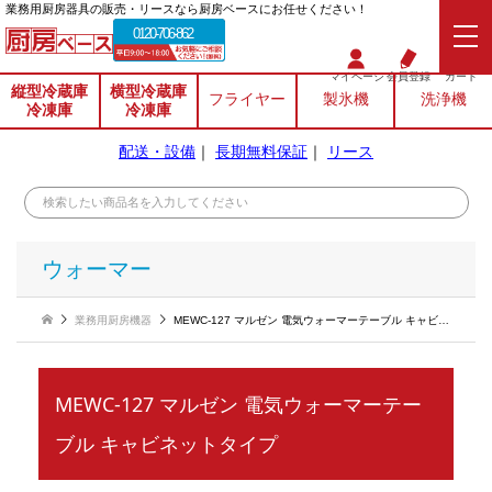
業務⽤厨房器具の販売・リースなら厨房ベースにお任せください！
0120-706-862
マイページ
会員登録
カート
縦型冷蔵庫
横型冷蔵庫
フライヤー
製氷機
洗浄機
冷凍庫
冷凍庫
配送・設備
｜
長期無料保証
｜
リース
ウォーマー
業務用厨房機器
MEWC-127 マルゼン 電気ウォーマーテーブル キャビネットタイプ
MEWC-127 マルゼン 電気ウォーマーテー
ブル キャビネットタイプ