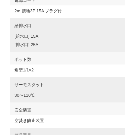
電源コード
2m 接地3P 15A プラグ付
給排水口
[給水口] 15A
[排水口] 25A
ポット数
角型1/1×2
サーモスタット
30〜110℃
安全装置
空焚き防止装置