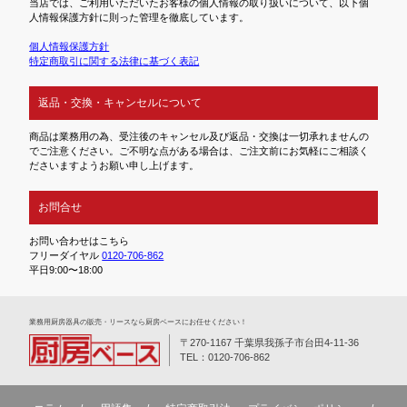
当店では、ご利用いただいたお客様の個人情報の取り扱いについて、以下個
人情報保護方針に則った管理を徹底しています。
個人情報保護方針
特定商取引に関する法律に基づく表記
返品・交換・キャンセルについて
商品は業務用の為、受注後のキャンセル及び返品・交換は一切承れませんの
でご注意ください。ご不明な点がある場合は、ご注文前にお気軽にご相談く
ださいますようお願い申し上げます。
お問合せ
お問い合わせはこちら
フリーダイヤル
0120-706-862
平日9:00〜18:00
業務⽤厨房器具の販売・リースなら厨房ベースにお任せください！
〒270-1167 千葉県我孫子市台田4-11-36
TEL：0120-706-862