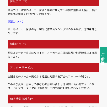
保証について
当店では、通常のメーカー保証１年間に加えて１年間の無料延長保証、合計
２年間の保証をお付けしております。
保証について
※一部メーカー保証のない製品（作業台やシンク等の板金製品）は対象外と
なります。
納期について
ご注文前の確認事項
配送はメーカー直送になります。メーカーの在庫状況及び納品地域により異
なります。
アフターサービス
全国各地のメーカー拠点から迅速に対応する万全のフォロー体制です。
ご不明な点や、お困りの事などのお問い合わせはお問い合わせフォーム及
び、下記フリーダイヤル（携帯可）でお気軽にお問い合わせください。
個人情報保護方針