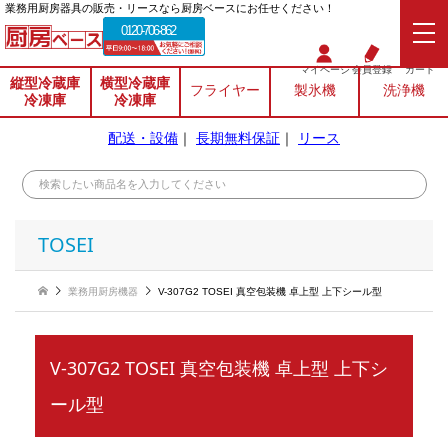
業務⽤厨房器具の販売・リースなら厨房ベースにお任せください！
0120-706-862
マイページ
会員登録
カート
縦型冷蔵庫
横型冷蔵庫
フライヤー
製氷機
洗浄機
冷凍庫
冷凍庫
配送・設備
｜
長期無料保証
｜
リース
TOSEI
業務用厨房機器
V-307G2 TOSEI 真空包装機 卓上型 上下シール型
V-307G2 TOSEI 真空包装機 卓上型 上下シ
ール型