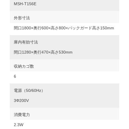
MSH-T156E
外形寸法
間口1800×奥行600×高さ800×バックガード高さ150mm
庫内有効寸法
間口1280×奥行470×高さ530mm
収納カゴ数
6
電源（50/60Hz）
3Φ200V
消費電力
2.3W