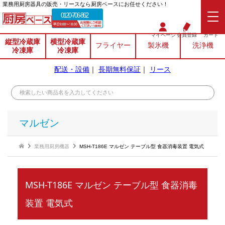
業務⽤厨房器具の販売・リースなら厨房ベースにお任せください！
0120-706-862
マイページ
会員登録
カート
縦型冷蔵庫
横型冷蔵庫
フライヤー
製氷機
洗浄機
冷凍庫
冷凍庫
配送・設備
｜
長期無料保証
｜
リース
マルゼン
業務用厨房機器
MSH-T186E マルゼン テーブル型 食器消毒装置 電気式
MSH-T186E マルゼン テーブル型 食器消毒
装置 電気式