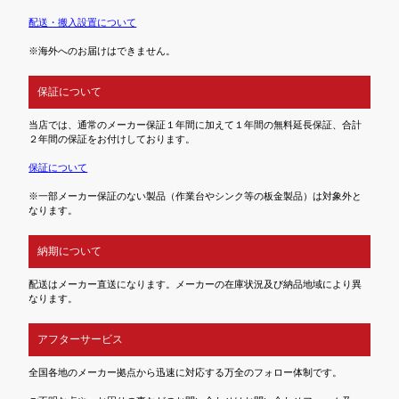
配送・搬入設置について
※海外へのお届けはできません。
保証について
当店では、通常のメーカー保証１年間に加えて１年間の無料延長保証、合計
２年間の保証をお付けしております。
保証について
※一部メーカー保証のない製品（作業台やシンク等の板金製品）は対象外と
なります。
納期について
配送はメーカー直送になります。メーカーの在庫状況及び納品地域により異
なります。
アフターサービス
全国各地のメーカー拠点から迅速に対応する万全のフォロー体制です。