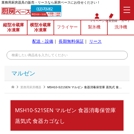
業務⽤厨房器具の販売・リースなら厨房ベースにお任せください！
0120-706-862
マイページ
会員登録
カート
縦型冷蔵庫
横型冷蔵庫
フライヤー
製氷機
洗浄機
冷凍庫
冷凍庫
配送・設備
｜
長期無料保証
｜
リース
マルゼン
業務用厨房機器
MSH10-S21SEN マルゼン 食器消毒保管庫 蒸気式 食器カゴなし
MSH10-S21SEN マルゼン 食器消毒保管庫
蒸気式 食器カゴなし