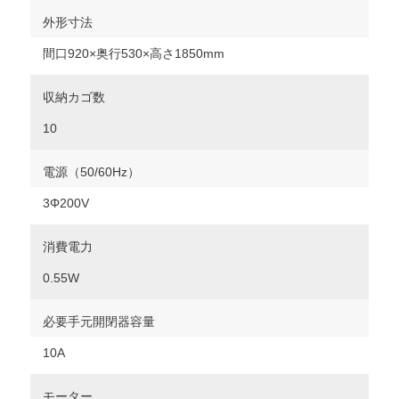
外形寸法
間口920×奥行530×高さ1850mm
収納カゴ数
10
電源（50/60Hz）
3Φ200V
消費電力
0.55W
必要手元開閉器容量
10A
モーター