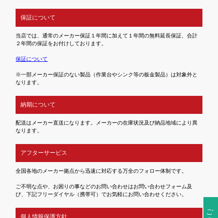
保証について
当店では、通常のメーカー保証１年間に加えて１年間の無料延長保証、合計
２年間の保証をお付けしております。
保証について
※一部メーカー保証のない製品（作業台やシンク等の板金製品）は対象外と
なります。
納期について
配送はメーカー直送になります。メーカーの在庫状況及び納品地域により異
なります。
アフターサービス
全国各地のメーカー拠点から迅速に対応する万全のフォロー体制です。
ご不明な点や、お困りの事などのお問い合わせはお問い合わせフォーム及
び、下記フリーダイヤル（携帯可）でお気軽にお問い合わせください。
ご注文前の確認事項
個人情報保護方針