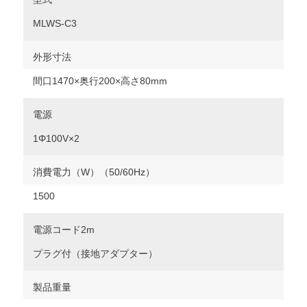
MLWS-C3
外形寸法
間口1470×奥行200×高さ80mm
電源
1Φ100V×2
消費電力（W）（50/60Hz）
1500
電源コード2m
プラグ付（接地アダプター）
製品重量