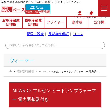
業務⽤厨房器具の販売・リースなら厨房ベースにお任せください！
0120-706-862
マイページ
会員登録
カート
縦型冷蔵庫
横型冷蔵庫
フライヤー
製氷機
洗浄機
冷凍庫
冷凍庫
配送・設備
｜
長期無料保証
｜
リース
ウォーマー
業務用厨房機器
MLWS-C3 マルゼン ヒートランプウォーマー 電力調整器付き
MLWS-C3 マルゼン ヒートランプウォーマ
ー 電力調整器付き